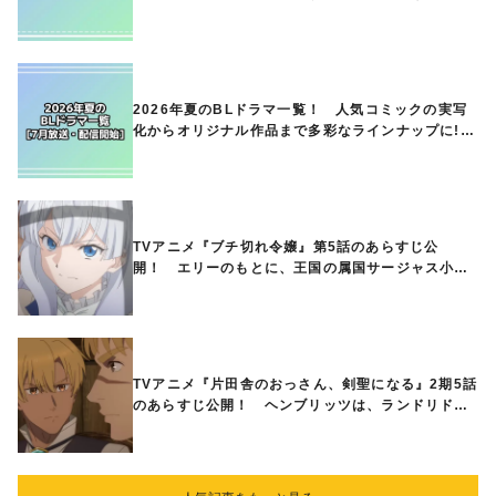
気作品、異世界ファンタジーや隠れた名作までご紹
介!!
2026年夏のBLドラマ一覧！ 人気コミックの実写
化からオリジナル作品まで多彩なラインナップに!!
【7月放送・配信開始】
TVアニメ『ブチ切れ令嬢』第5話のあらすじ公
開！ エリーのもとに、王国の属国サージャス小王
国が帝国に宣戦布告したと急報が入る
TVアニメ『片田舎のおっさん、剣聖になる』2期5話
のあらすじ公開！ ヘンブリッツは、ランドリドに
立ち合いを申し入れ…