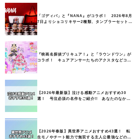
「ゴディバ」と『NANA』がコラボ！ 2026年8月
7日よりショコリキサー2種類、タンブラーセットな
ど第1弾商品が発売へ
『映画名探偵プリキュア！』と「ラウンドワン」が
コラボ！ キュアアンサーたちのアクスタなどコラ
ボグッズが8月1日から登場
【2026年最新版】泣ける感動アニメおすすめ30
選！ 号泣必須の名作をご紹介!! あなたのなかの
ランキングは？
【2026年春版】異世界アニメおすすめ43選！ 転
生モノやチート能力で無双する主人公最強などの人