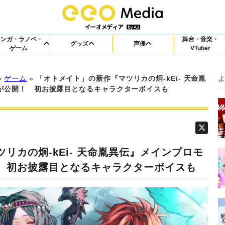
マンガ・ラノベ・
舞台・音楽・
グッズ
声優
ゲーム
VTuber
»
ゲーム
»
「オトメイト」の新作『マツリカの炯-kEi- 天命胤
が公開！ 初お披露目となるキャラクターボイスも
リカの炯-kEi- 天命胤異伝』メインプロモ
 初お披露目となるキャラクターボイスも