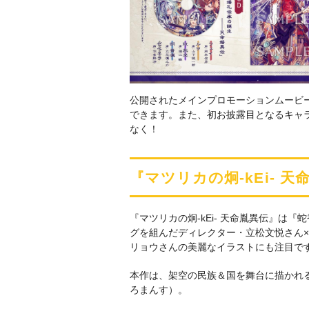
公開されたメインプロモーションムービ
できます。また、初お披露目となるキャ
なく！
『マツリカの炯-kEi- 
『マツリカの炯-kEi- 天命胤異伝』は
グを組んだディレクター・立松文悦さん
リョウさんの美麗なイラストにも注目で
本作は、架空の民族＆国を舞台に描かれ
ろまんす）。