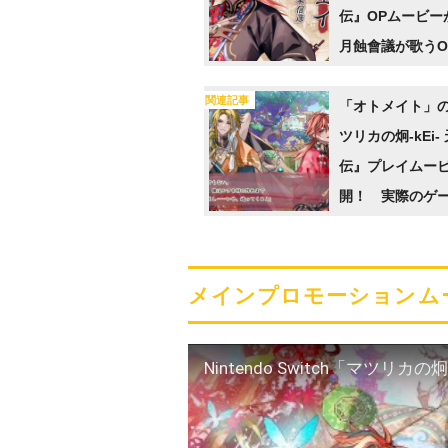
伝』OPムービ
月蝕會議が歌うO
「薫風の茉莉花
関連記事
る
「オトメイト」
ツリカの炯-kEi-
伝』プレイムー
開！ 実際のゲ
画面も先取りで楽
メインプロモーションム
Nintendo Switch「マツリ