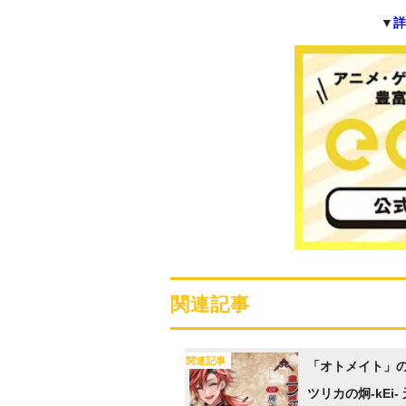
▼
詳
関連記事
関連記事
「オトメイト」
ツリカの炯-kEi-