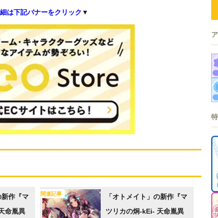
細は下記バナーをクリック
▼
関連記事
の新作『マ
「オトメイト」の新作『マ
 天命胤異
ツリカの炯-kEi- 天命胤異