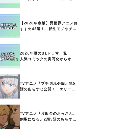
の名作をご紹介!! あなたのな
かのランキングは？
【2026年春版】異世界アニメお
すすめ43選！ 転生モノやチー
ト能力で無双する主人公最強な
どの人気作品、異世界ファンタ
ジーや隠れた名作までご紹介!!
2026年夏のBLドラマ一覧！
人気コミックの実写化からオリ
ジナル作品まで多彩なラインナ
ップに!!【7月放送・配信開始】
TVアニメ『ブチ切れ令嬢』第5
話のあらすじ公開！ エリーの
もとに、王国の属国サージャス
小王国が帝国に宣戦布告したと
急報が入る
TVアニメ『片田舎のおっさん、
剣聖になる』2期5話のあらすじ
公開！ ヘンブリッツは、ラン
ドリドに立ち合いを申し入れ…