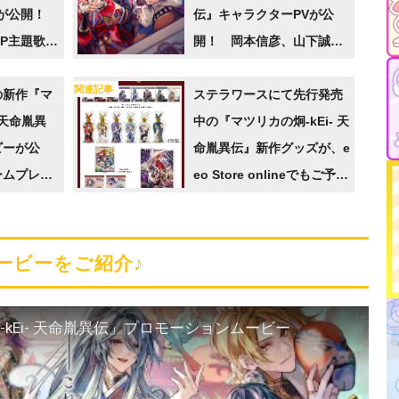
ーが公開！
伝』キャラクターPVが公
P主題歌
開！ 岡本信彦、山下誠一
」も楽しめ
郎、羽多野渉が演じるキャ
関連記事
の新作『マ
ラとの物語を先取り!!
ステラワースにて先行発売
 天命胤異
中の『マツリカの炯-kEi- 天
ビーが公
命胤異伝』新作グッズが、e
ームプレイ
eo Store onlineでもご予約
しめる!!
開始！
ービーをご紹介♪
カの炯-kEi- 天命胤異伝」プロモーションムービー