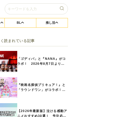
BL
推し活
よく読まれている記事
「ゴディバ」と『NANA』がコ
ラボ！ 2026年8月7日よりシ
ョコリキサー2種類、タンブラー
セットなど第1弾商品が発売へ
『映画名探偵プリキュア！』と
「ラウンドワン」がコラボ！
キュアアンサーたちのアクスタ
などコラボグッズが8月1日から
登場
【2026年最新版】泣ける感動ア
ニメおすすめ30選！ 号泣必須