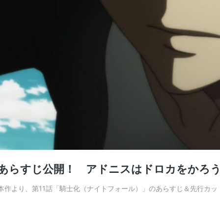
のあらすじ公開！ アドニスはドロカをかろ
。本作より、第11話「騎士化（ナイトフォール）」のあらすじ＆先行カッ