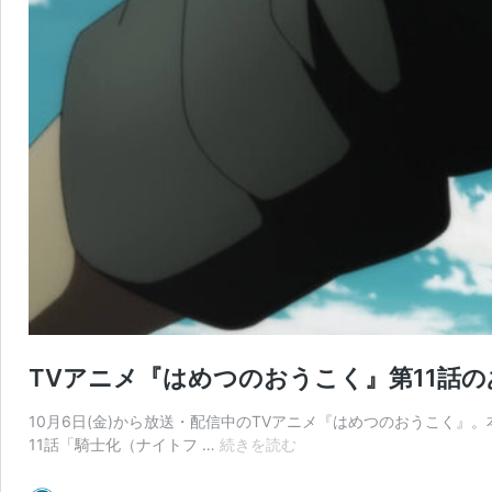
TVアニメ『はめつのおうこく』第11話
10月6日(金)から放送・配信中のTVアニメ『はめつのおうこく』
TV
11話「騎士化（ナイトフ …
続きを読む
ア
ニ