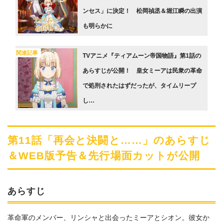
ンセス」に決定！ 松岡禎丞＆堀江瞬の出演
も明らかに
関連記事
TVアニメ『ティアムーン帝国物語』第1話の
あらすじが公開！ 皇女ミーアは民衆の革命
で処刑されたはずだったが、タイムリープ
し…
第11話「再会と決闘と……」のあらすじ
＆WEB版予告＆先行場面カットが公開
あらすじ
革命軍のメンバー、リンシャと出会ったミーアとシオン。彼女か