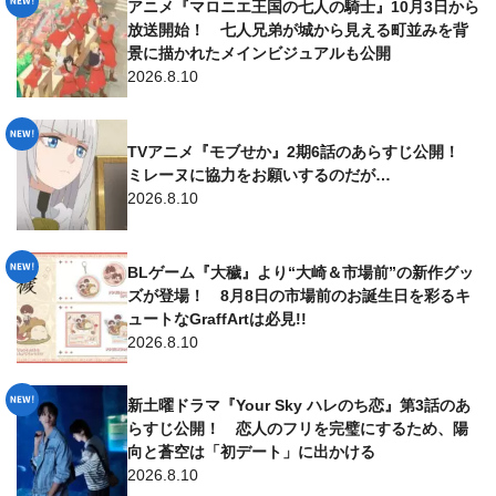
アニメ『マロニエ王国の七人の騎士』10月3日から
放送開始！ 七人兄弟が城から見える町並みを背
景に描かれたメインビジュアルも公開
2026.8.10
TVアニメ『モブせか』2期6話のあらすじ公開！
ミレーヌに協力をお願いするのだが…
2026.8.10
BLゲーム『大穢』より“大崎＆市場前”の新作グッ
ズが登場！ 8月8日の市場前のお誕生日を彩るキ
ュートなGraffArtは必見!!
2026.8.10
新土曜ドラマ『Your Sky ハレのち恋』第3話のあ
らすじ公開！ 恋人のフリを完璧にするため、陽
向と蒼空は「初デート」に出かける
2026.8.10