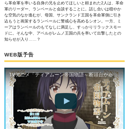
ら革命軍を率いる自身の兄を止めてほしいと頼まれた2人は、革命
軍のリーダー、ランベールと会談することに。話し合いは穏やか
な空気のなか進むが、母国、サンクランド王国を革命軍側に引き
込もうと画策するランベールに警戒心を高めるシオン。一方、ミ
ーアはランベールのもてなしに満足し、すっかりリラックスモー
ドに。そんな中、アベルがレムノ王国の兵を率いて出撃したとの
知らせが入り……？
WEB版予告
TVアニメ「ティアムーン帝国物語～断頭台から始まる、姫の転生逆転ストーリー～」第11話WEB版予告映像｜2023年10月からTOKYO MX、MBS、BS11にて放送中！