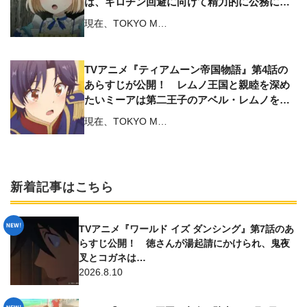
は、ギロチン回避に向けて精力的に公務に勤
しむ
現在、TOKYO M…
TVアニメ『ティアムーン帝国物語』第4話の
あらすじが公開！ レムノ王国と親睦を深め
たいミーアは第二王子のアベル・レムノを舞
踏会に誘う
現在、TOKYO M…
新着記事はこちら
TVアニメ『ワールド イズ ダンシング』第7話のあ
らすじ公開！ 徳さんが湯起請にかけられ、鬼夜
叉とコガネは…
2026.8.10