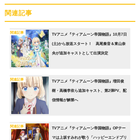
関連記事
関連記事
TVアニメ『ティアムーン帝国物語』10月7日
(土)から放送スタート！ 高尾奏音＆東山奈
央が追加キャストとして出演決定
関連記事
TVアニメ『ティアムーン帝国物語』増田俊
樹・高橋李依ら追加キャスト、第2弾PV、配
信情報が解禁へ
関連記事
TVアニメ『ティアムーン帝国物語』OPテー
マは上坂すみれが歌う「ハッピーエンドプリ