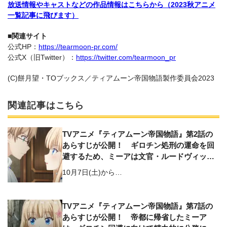
放送情報やキャストなどの作品情報はこちらから（2023秋アニメ
一覧記事に飛びます）
■関連サイト
公式HP：
https://tearmoon-pr.com/
公式X（旧Twitter）：
https://twitter.com/tearmoon_pr
(C)餅月望・TOブックス／ティアムーン帝国物語製作委員会2023
関連記事はこちら
TVアニメ『ティアムーン帝国物語』第2話の
あらすじが公開！ ギロチン処刑の運命を回
避するため、ミーアは文官・ルードヴィッヒ
の元を訪れる
10月7日(土)から…
TVアニメ『ティアムーン帝国物語』第7話の
あらすじが公開！ 帝都に帰省したミーア