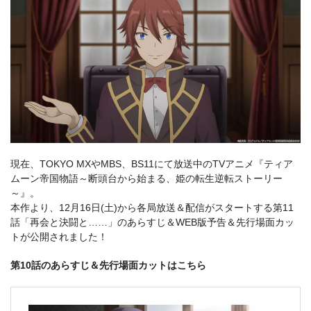
現在、TOKYO MXやMBS、BS11にて放送中のTVアニメ『ティア
ムーン帝国物語～断頭台から始まる、姫の転生逆転ストーリー
～』。
本作より、12月16日(土)から各局放送＆配信がスタートする第11
話「再会と決闘と……」のあらすじ＆WEB版予告＆先行場面カッ
トが公開されました！
第10話のあらすじ＆先行場面カットはこちら