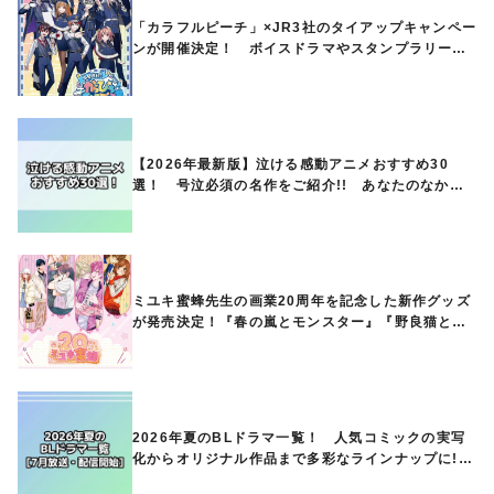
「カラフルピーチ」×JR3社のタイアップキャンペー
ンが開催決定！ ボイスドラマやスタンプラリー、
オリジナルグッズの販売も
【2026年最新版】泣ける感動アニメおすすめ30
選！ 号泣必須の名作をご紹介!! あなたのなかの
ランキングは？
ミユキ蜜蜂先生の画業20周年を記念した新作グッズ
が発売決定！『春の嵐とモンスター』『野良猫と
狼』『営業ですから』『なまいきざかり。』から、
ときめくアイテムが登場♪
2026年夏のBLドラマ一覧！ 人気コミックの実写
化からオリジナル作品まで多彩なラインナップに!!
【7月放送・配信開始】