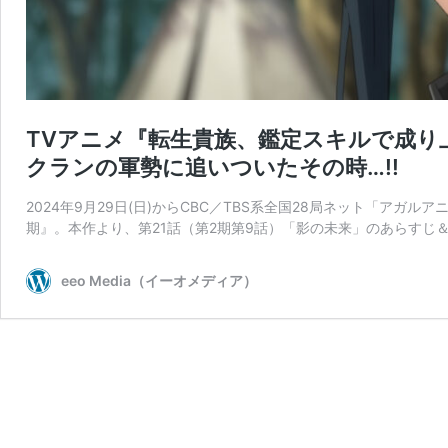
TVアニメ『転生貴族、鑑定スキルで成り
クランの軍勢に追いついたその時…!!
2024年9月29日(日)からCBC／TBS系全国28局ネット「アガ
期』。本作より、第21話（第2期第9話）「影の未来」のあらすじ＆
eeo Media（イーオメディア）