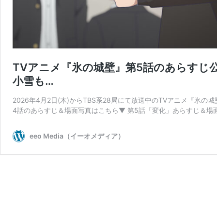
TVアニメ『氷の城壁』第5話のあらすじ
小雪も…
2026年4月2日(木)からTBS系28局にて放送中のTVアニメ『
4話のあらすじ＆場面写真はこちら▼ 第5話「変化」あらすじ＆場
eeo Media（イーオメディア）