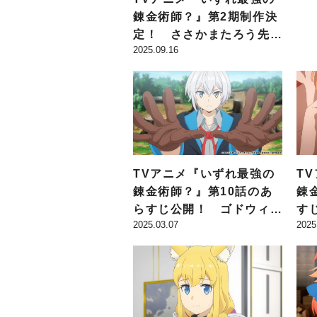
れ
錬金術師？』第2期制作決
に
定！ ささかまたろう先生
2025.09.16
描き下ろしの「お祝いビジ
ュアル」が公開に!!
TVアニメ『いずれ最強の
T
錬金術師？』第10話のあ
錬
らすじ公開！ ゴドウィン
す
2025.03.07
2025
辺境伯から相談を受けたタ
結
クミは…
邸