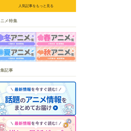
ら』『なまいきざかり。』か
人気記事をもっと見る
ら、ときめくアイテムが登場♪
アニメ特集
特集記事