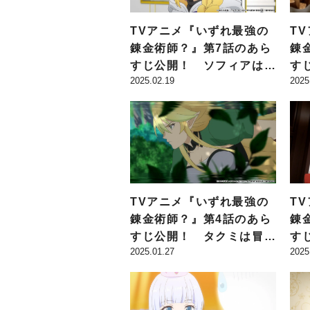
TVアニメ『いずれ最強の
T
錬金術師？』第7話のあら
錬
すじ公開！ ソフィアは、
す
2025.02.19
2025
寝る間も惜しむタクミに心
リ
配を寄せ…
ら
TVアニメ『いずれ最強の
T
錬金術師？』第4話のあら
錬
すじ公開！ タクミは冒険
す
2025.01.27
2025
者ギルドで不良者に絡ま
リ
れ…