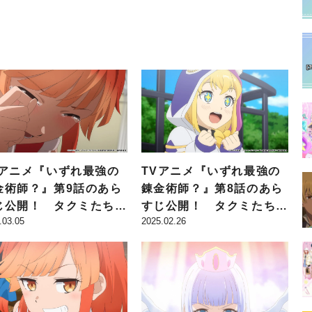
、非常事態の報がタクミ
は日毎に繁栄していくが…
も届く
Vアニメ『いずれ最強の
TVアニメ『いずれ最強の
金術師？』第9話のあら
錬金術師？』第8話のあら
じ公開！ タクミたちは
すじ公開！ タクミたち
.03.05
2025.02.26
界魔道具を完成させ、自
は、冒険者ギルドで「パー
の警備を固めることに
ティー名をつけて欲しい」
と依頼されるが…