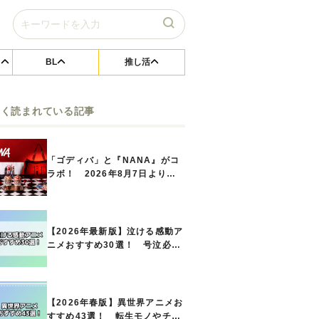
BL
推し活
よく読まれている記事
「ゴディバ」と『NANA』がコ
ラボ！ 2026年8月7日よりシ
ョコリキサー2種類、タンブラー
セットなど第1弾商品が発売へ
【2026年最新版】泣ける感動ア
ニメおすすめ30選！ 号泣必須
の名作をご紹介!! あなたのな
かのランキングは？
【2026年春版】異世界アニメお
すすめ43選！ 転生モノやチー