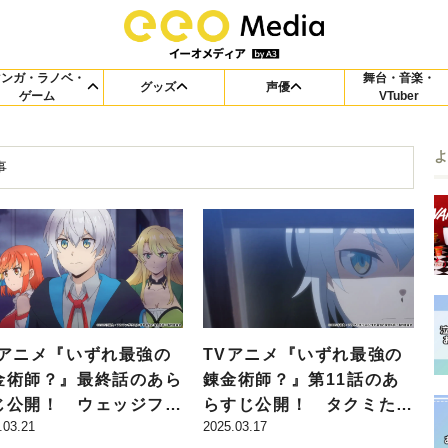
マンガ・ラノベ・
舞台・音楽・
グッズ
声優
ゲーム
VTuber
事
Vアニメ『いずれ最強の
TVアニメ『いずれ最強の
金術師？』最終話のあら
錬金術師？』第11話のあ
じ公開！ ウェッジフォ
らすじ公開！ タクミたち
.03.21
2025.03.17
トが魔物の大群に襲わ
が築いたウェッジフォート