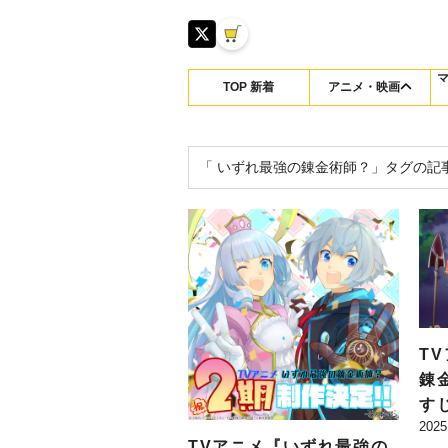
TOP 新着
アニメ・映画
「 いずれ最強の錬金術師？」タグの記
T
錬
す
2025
ー
TVアニメ『いずれ最強の