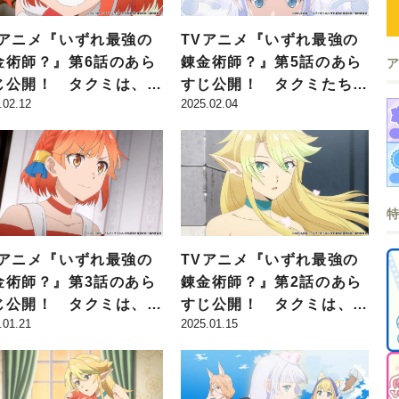
Vアニメ『いずれ最強の
TVアニメ『いずれ最強の
金術師？』第6話のあら
錬金術師？』第5話のあら
じ公開！ タクミは、マ
すじ公開！ タクミたちが
.02.12
2025.02.04
アから竜馬の存在を教え
向かう死の森周辺では魔物
れ…
が活性化していて…
Vアニメ『いずれ最強の
TVアニメ『いずれ最強の
金術師？』第3話のあら
錬金術師？』第2話のあら
じ公開！ タクミは、マ
すじ公開！ タクミは、ボ
.01.21
2025.01.15
アとソフィアに出会い…
ード村から街へと旅立つ決
意を固め…