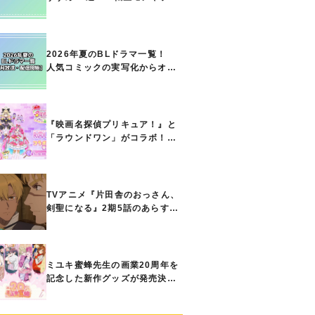
ト能力で無双する主人公最強な
どの人気作品、異世界ファンタ
ジーや隠れた名作までご紹介!!
2026年夏のBLドラマ一覧！
人気コミックの実写化からオリ
ジナル作品まで多彩なラインナ
ップに!!【7月放送・配信開始】
『映画名探偵プリキュア！』と
「ラウンドワン」がコラボ！
キュアアンサーたちのアクスタ
などコラボグッズが8月1日から
登場
TVアニメ『片田舎のおっさん、
剣聖になる』2期5話のあらすじ
公開！ ヘンブリッツは、ラン
ドリドに立ち合いを申し入れ…
ミユキ蜜蜂先生の画業20周年を
記念した新作グッズが発売決
定！『春の嵐とモンスター』
『野良猫と狼』『営業ですか