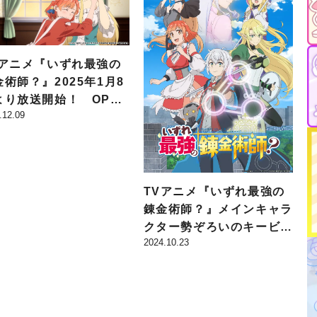
Vアニメ『いずれ最強の
金術師？』2025年1月8
より放送開始！ OP・
.12.09
D主題歌が聴ける第2弾P
も公開に
TVアニメ『いずれ最強の
錬金術師？』メインキャラ
クター勢ぞろいのキービジ
2024.10.23
ュアルが公開！ ソフィア
たちのキャラクターボイス
初解禁の第1弾PVも