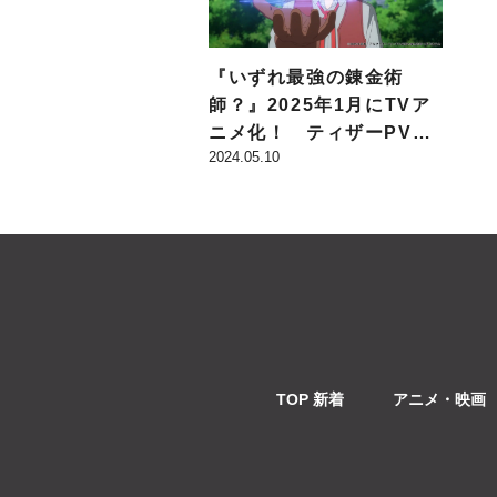
『いずれ最強の錬金術
師？』2025年1月にTVア
ニメ化！ ティザーPVで
2024.05.10
はタクミと女神ノルンのボ
イスが初解禁!!
TOP 新着
アニメ・映画