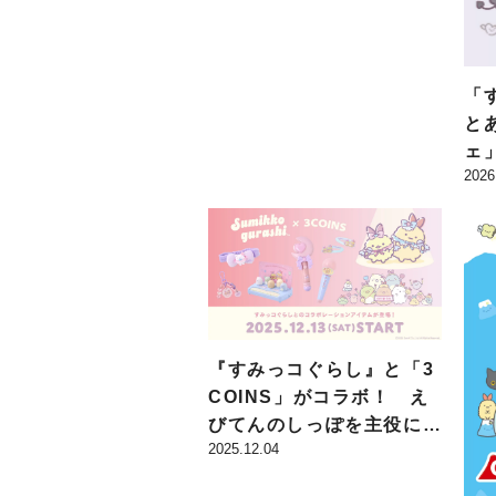
などが8月6日からスター
ト
「
と
ェ
2026
R 
道
装
ー
『すみっコぐらし』と「3
COINS」がコラボ！ え
びてんのしっぽを主役にし
2025.12.04
たグッズなどが12月13日
から販売スタート