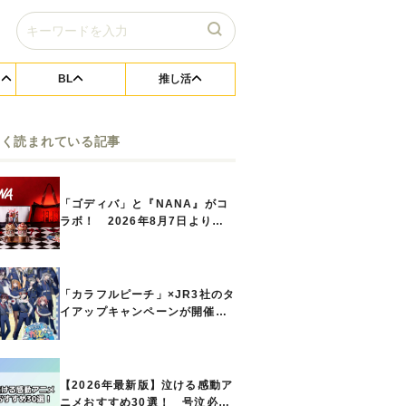
BL
推し活
よく読まれている記事
「ゴディバ」と『NANA』がコ
ラボ！ 2026年8月7日よりシ
ョコリキサー2種類、タンブラー
セットなど第1弾商品が発売へ
「カラフルピーチ」×JR3社のタ
イアップキャンペーンが開催決
定！ ボイスドラマやスタンプ
ラリー、オリジナルグッズの販
売も
【2026年最新版】泣ける感動ア
ニメおすすめ30選！ 号泣必須