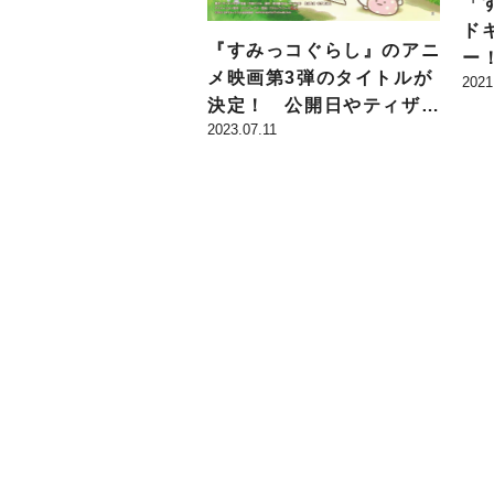
「
ド
『すみっコぐらし』のアニ
ー！
メ映画第3弾のタイトルが
2021
ー
決定！ 公開日やティザー
月
2023.07.11
ビジュアル＆特報映像が解
始
禁に