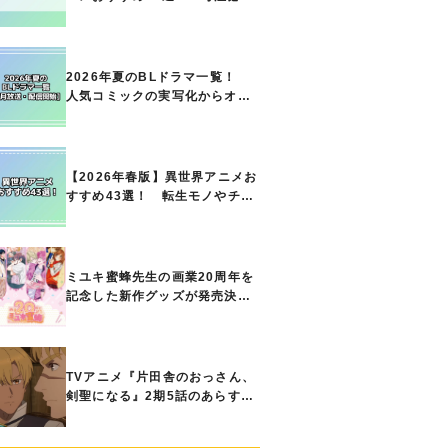
の名作をご紹介!! あなたのな
かのランキングは？
2026年夏のBLドラマ一覧！
人気コミックの実写化からオリ
ジナル作品まで多彩なラインナ
ップに!!【7月放送・配信開始】
【2026年春版】異世界アニメお
すすめ43選！ 転生モノやチー
ト能力で無双する主人公最強な
どの人気作品、異世界ファンタ
ジーや隠れた名作までご紹介!!
ミユキ蜜蜂先生の画業20周年を
記念した新作グッズが発売決
定！『春の嵐とモンスター』
『野良猫と狼』『営業ですか
ら』『なまいきざかり。』か
ら、ときめくアイテムが登場♪
TVアニメ『片田舎のおっさん、
剣聖になる』2期5話のあらすじ
公開！ ヘンブリッツは、ラン
ドリドに立ち合いを申し入れ…