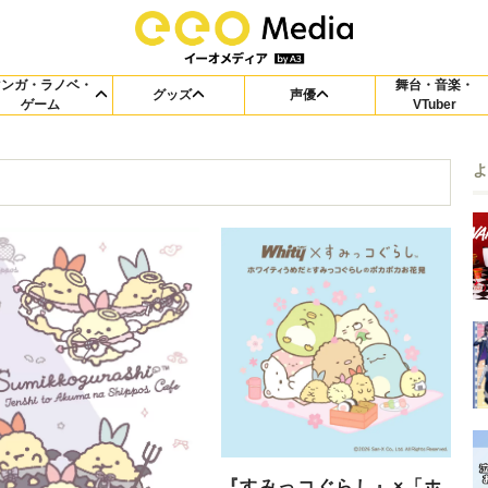
マンガ・ラノベ・
舞台・音楽・
グッズ
声優
ゲーム
VTuber
『すみっコぐらし』×「ホ