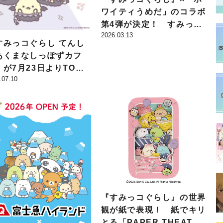
ワイティうめだ」のコラボ
第4弾が決定！ すみっコ
2026.03.13
たちとのお花見が楽しめる
すみっコぐらし てんし
期間限定装飾が登場
あくまなしっぽずカフ
」が7月23日よりTOWE
.07.10
RECORDS CAFE 表参
店で開催決定！ 限定衣
のすみっコたちのメニュ
やグッズが登場!!
『すみっコぐらし』の世界
観が紙で表現！ 紙でキリ
とる「PAPER THEATE