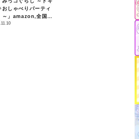
すみっコぐらし ～ドキ
キおしゃべりパーティ
～」amazon,全国カ
.11.10
ドゲームSHOP等で12
14日（火）より発売開
！