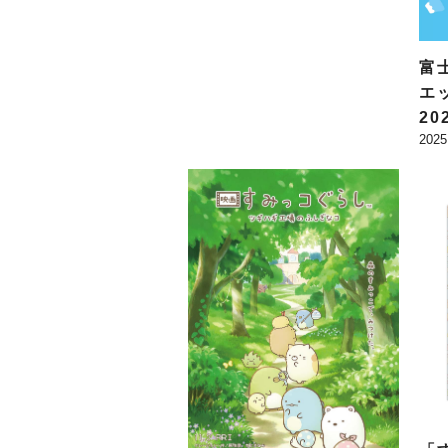
富
エ
2
2025
ッ
し
さ