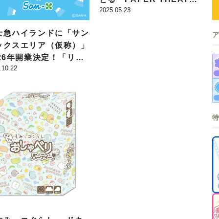
2025.05.23
R」シリーズに新商品が登
場!!
士急ハイランドに「サン
ックスエリア（仮称）」
026年開業決定！「リラ
.10.22
クマ」や「すみっコぐら
」たちの“癒しとかわい
”に満ちた空間に