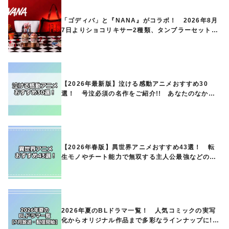
「ゴディバ」と『NANA』がコラボ！ 2026年8月
7日よりショコリキサー2種類、タンブラーセットな
ど第1弾商品が発売へ
【2026年最新版】泣ける感動アニメおすすめ30
選！ 号泣必須の名作をご紹介!! あなたのなかの
ランキングは？
【2026年春版】異世界アニメおすすめ43選！ 転
生モノやチート能力で無双する主人公最強などの人
気作品、異世界ファンタジーや隠れた名作までご紹
介!!
2026年夏のBLドラマ一覧！ 人気コミックの実写
化からオリジナル作品まで多彩なラインナップに!!