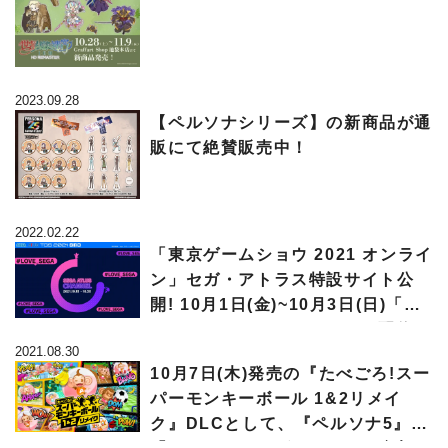
2023.09.28
【ペルソナシリーズ】の新商品が通
販にて絶賛販売中！
2022.02.22
「東京ゲームショウ 2021 オンライ
ン」セガ・アトラス特設サイト公
開! 10月1日(金)~10月3日(日)「SE
GA ATLUS CHANNEL」の配信が
2021.08.30
決定! Twitterで「#LOVE_SEG
10月7日(木)発売の『たべごろ!スー
A」キャンペーンを開催!
パーモンキーボール 1&2リメイ
ク』DLCとして、『ペルソナ5』の