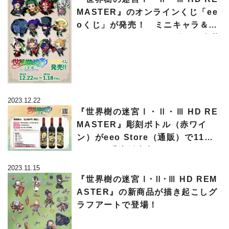
MASTER』のオンラインくじ「ee
oくじ」が発売！ ミニキャラ＆Gr
affArtなどのイラストを使った豪華
景品は可愛さ大渋滞
2023.12.22
『世界樹の迷宮Ⅰ・Ⅱ・Ⅲ HD RE
MASTER』彫刻ボトル（赤ワイ
ン）がeeo Store（通販）で11月1
0日から受注販売中!!
2023.11.15
『世界樹の迷宮Ⅰ･Ⅱ･Ⅲ HD REM
ASTER』の新商品が描き起こしグ
ラフアートで登場！