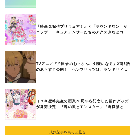
【7月放送・配信開始】
『映画名探偵プリキュア！』と「ラウンドワン」が
コラボ！ キュアアンサーたちのアクスタなどコラ
ボグッズが8月1日から登場
TVアニメ『片田舎のおっさん、剣聖になる』2期5話
のあらすじ公開！ ヘンブリッツは、ランドリドに
立ち合いを申し入れ…
ミユキ蜜蜂先生の画業20周年を記念した新作グッズ
が発売決定！『春の嵐とモンスター』『野良猫と
狼』『営業ですから』『なまいきざかり。』から、
ときめくアイテムが登場♪
人気記事をもっと見る