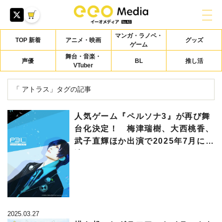
マンガ・ラノベ・
TOP 新着
アニメ・映画
グッズ
ゲーム
舞台・音楽・
声優
BL
推し活
VTuber
「 アトラス」タグの記事
人気ゲーム『ペルソナ3』が再び舞
台化決定！ 梅津瑞樹、大西桃香、
武子直輝ほか出演で2025年7月に上
演へ
2025.03.27