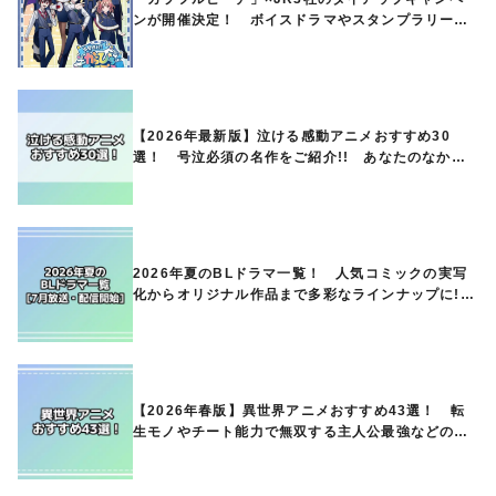
ンが開催決定！ ボイスドラマやスタンプラリー、
オリジナルグッズの販売も
【2026年最新版】泣ける感動アニメおすすめ30
選！ 号泣必須の名作をご紹介!! あなたのなかの
ランキングは？
2026年夏のBLドラマ一覧！ 人気コミックの実写
化からオリジナル作品まで多彩なラインナップに!!
【7月放送・配信開始】
【2026年春版】異世界アニメおすすめ43選！ 転
生モノやチート能力で無双する主人公最強などの人
気作品、異世界ファンタジーや隠れた名作までご紹
介!!