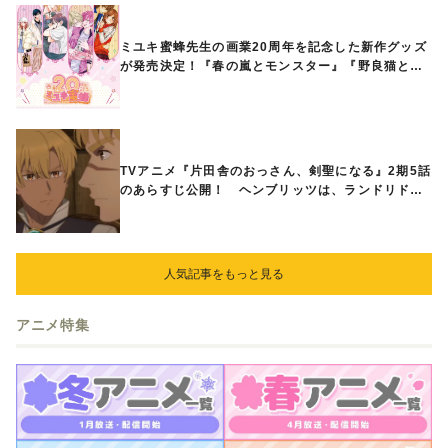
ミユキ蜜蜂先生の画業20周年を記念した新作グッズ
が発売決定！『春の嵐とモンスター』『野良猫と
狼』『営業ですから』『なまいきざかり。』から、
ときめくアイテムが登場♪
TVアニメ『片田舎のおっさん、剣聖になる』2期5話
のあらすじ公開！ ヘンブリッツは、ランドリドに
立ち合いを申し入れ…
人気記事をもっと見る
アニメ特集