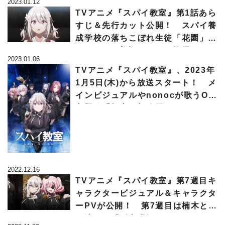
2023.01.12
い？
TVアニメ『スパイ教室』第1話あら
すじ＆先行カット公開！ スパイ養
成学校の落ちこぼれ生徒「花園」の
リリィは、新設チームに抜擢される
2023.01.06
TVアニメ『スパイ教室』、2023年
1月5日(木)から放送スタート！ メ
インビジュアルやnonocが歌うOP
主題歌「灯火」初公開のメインPV
も解禁
2022.12.16
TVアニメ『スパイ教室』第7週目キ
ャラクタービジュアル＆キャラクタ
ーPVが公開！ 第7週目は楠木とも
り演じる「《忘我》のアネット」