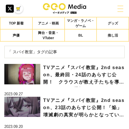
マンガ・ラノベ・
TOP 新着
アニメ・映画
グッズ
ゲーム
舞台・音楽・
声優
BL
推し活
VTuber
「 スパイ教室」タグの記事
TVアニメ『スパイ教室』2nd seas
on、最終回・24話のあらすじ公
開！ クラウスが教え子たちを導く
ために下した選択は？
2023.09.27
TVアニメ『スパイ教室』2nd seas
on、23話のあらすじ公開！「焔」
壊滅劇の真実が明らかとなってい
き…
2023.09.20