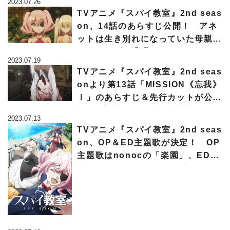
2023.07.26
は？
TVアニメ『スパイ教室』2nd seas
on、14話のあらすじ公開！ アネ
ットは生き別れになっていた母親・
マティルダに遭遇する
2023.07.19
TVアニメ『スパイ教室』2nd seas
onより第13話「MISSION《忘我》
Ⅰ」のあらすじ＆先行カットが公
開！ 選抜組の四人が任務地でなぜ
2023.07.13
か消息不明に…
TVアニメ『スパイ教室』2nd seas
on、OP＆ED主題歌が決定！ OP
主題歌はnonocの「楽園」、ED主
題歌はsajou no hanaの「ニュー
サンス」