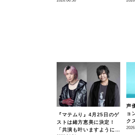
2026.06.30
2026
ネルギッシュなステージを
開
見せたツアー初日のオフィ
土
シャルレポートが公開!!
声
ョ
『マテムり』4月25日のゲ
ク
ストは緒方恵美に決定！
2026
「
「共演も叶いますように」