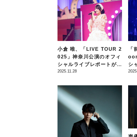
催!!
「前
小倉 唯、「LIVE TOUR 2
oo
025」神奈川公演のオフィ
シ
シャルライブレポートが公
2025
2025.11.28
『
開！ 来夏にFC限定のラ
O
イブツアーが開催決定
輩
声