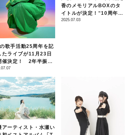
香のメモリアルBOXのタ
イトルが決定！“10周年＆
2025.07.03
誕生日記念”の豪華仕様が
明らかに
iaの歌手活動25周年を記
したライブが11月23日
開催決定！ 2年半振り
.07.07
国内単独公演に!!
優アーティスト・⽔瀬い
り初ベストアルバム「T