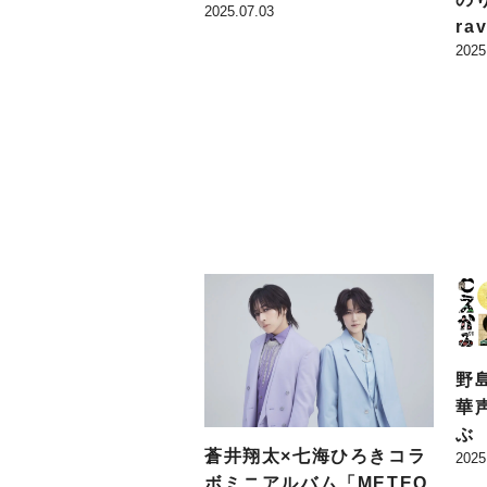
2025.07.03
y」収録詳細が公開に!!
ra
2025
ーフ
e
ス
野
華
ぶ
蒼井翔太×七海ひろきコラ
2025
伎
ボミニアルバム「METEO