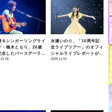
優＆シンガーソングライ
⽔瀬いのり、「10周年記
ー・楠木ともり、26歳
念ライブツアー」のオフィ
記念したバースデーライ
シャルライブレポートが公
.01.06
2025.12.01
TOMORI KUSUNOK
開！ フィナーレを飾った
BIRTHDAY LIVE 2025
神奈川公演の模様をお届
APIDARIES”」が開
け!!
！ 新情報がサプライズ
表