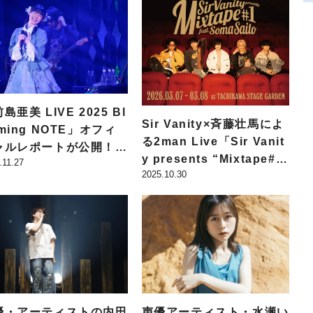
島亜美 LIVE 2025 Bl
Sir Vanity×斉藤壮馬によ
ming NOTE」オフィ
る2man Live「Sir Vanit
ャルレポートが公開！
y presents “Mixtape#
.11.27
公女殿下の家庭教師』の
2025.10.30
1” feat.Soma Saito」の
Pテーマや『不器用な先
ライブビジュアルが公開！
。』のEDテーマも披露
優・アーティストの内田
声優アーティスト・⽔瀬い