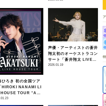
ルレポートが公開！ 新曲
・動く、爽快感あふれる
を決める前代未聞のコーナ
像に注目
ーも
声優・アーティストの蒼井
翔太初のオーケストラコン
サート「蒼井翔太 LIVE O
2026.01.19
rchestra 2026 Moment
s」が開催！ オフィシャ
ルレポートをご紹介!!
海ひろき 初の全国ツア
HIROKI NANAMI LI
 HOUSE TOUR “AKA
.01.23
SUKI”」開催決定！ キ
ビジュアルも公開