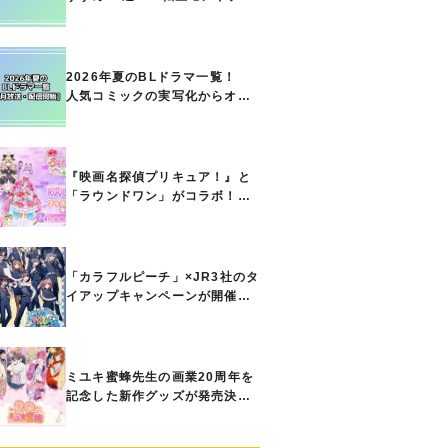
ト能力で無双する主人公最強な
どの人気作品、異世界ファンタ
ジーや隠れた名作までご紹介!!
2026年夏のBLドラマ一覧！
人気コミックの実写化からオリ
ジナル作品まで多彩なラインナ
ップに!!【7月放送・配信開始】
『映画名探偵プリキュア！』と
「ラウンドワン」がコラボ！
キュアアンサーたちのアクスタ
などコラボグッズが8月1日から
登場
「カラフルピーチ」×JR3社のタ
イアップキャンペーンが開催決
定！ ボイスドラマやスタンプ
ラリー、オリジナルグッズの販
売も
ミユキ蜜蜂先生の画業20周年を
記念した新作グッズが発売決
定！『春の嵐とモンスター』
『野良猫と狼』『営業ですか