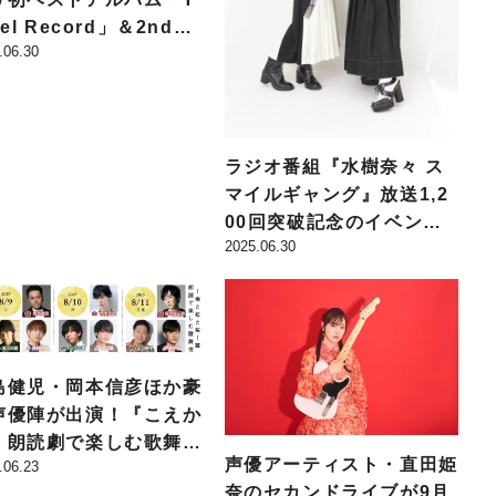
vel Record」＆2ndハ
.06.30
アルバム「Turquois
」が9月3日に同時リリー
決定！
ラジオ番組『水樹奈々 ス
マイルギャング』放送1,2
00回突破記念のイベント
2025.06.30
が9月21日に開催決定！
島健児・岡本信彦ほか豪
声優陣が出演！『こえか
 朗読劇で楽しむ歌舞
声優アーティスト・直田姫
.06.23
』最新作が8月9日から
奈のセカンドライブが9月