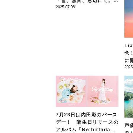
「雪、無音、窓辺にて。」
2025.07.08
「ハレ晴レユカイ」など6
曲が明らかに
L
念
に
2025
の
7月23日は内田彩のバース
デー！ 誕生日リリースの
声
アルバム「Re:birthda
の