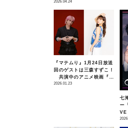
る
2026.04.24
コメントも公開
映
『マテムり』1月24日放送
回のゲストは三森すずこ！
共演中のアニメ映画『白
2026.01.23
蛇：浮生』やアメリカでの
生活について語る
七
ー「
VE
2026
T
ー