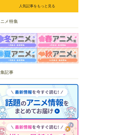
ら』『なまいきざかり。』か
人気記事をもっと見る
ら、ときめくアイテムが登場♪
アニメ特集
特集記事