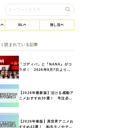
BL
推し活
よく読まれている記事
「ゴディバ」と『NANA』がコ
ラボ！ 2026年8月7日よりシ
ョコリキサー2種類、タンブラー
セットなど第1弾商品が発売へ
【2026年最新版】泣ける感動ア
ニメおすすめ30選！ 号泣必須
の名作をご紹介!! あなたのな
かのランキングは？
【2026年春版】異世界アニメお
すすめ43選！ 転生モノやチー