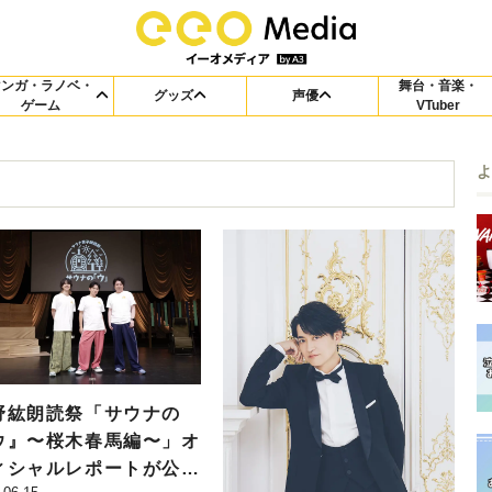
マンガ・ラノベ・
舞台・音楽・
グッズ
声優
ゲーム
VTuber
野紘朗読祭「サウナの
ウ』〜桜木春馬編〜」オ
ィシャルレポートが公