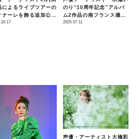
馬によるライブツアーの
のり“10周年記念”アルバ
ィナーレを飾る追加公演
ム2作品の南フランス撮影
.10.17
2025.07.11
UMA UCHIDA LIVE
ジャケット＆アーティスト
UR 2025 アトリエ ～
写真が公開！
lorful～」オフィシャ
レポートが公開！
声優・アーティスト大橋彩