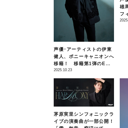
雄
フ
2025
「Y
TO
Co
ル
声優･アーティストの伊東
健人、ポニーキャニオンへ
移籍！ 移籍第1弾のEP
2025.10.23
リリースと3rd LIVE＆新
曲発表ライブの開催が決
定!!
茅原実里シンフォニックラ
イブの演奏曲が一部公開！