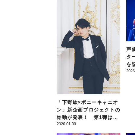
声
タ
を
2026
ブ「
I 
“L
催
発
「下野紘×ポニーキャニオ
ン」新企画プロジェクトの
始動が発表！ 第1弾はベ
2026.01.09
ストアルバム発売、第2弾
は自身主催の朗読劇の開