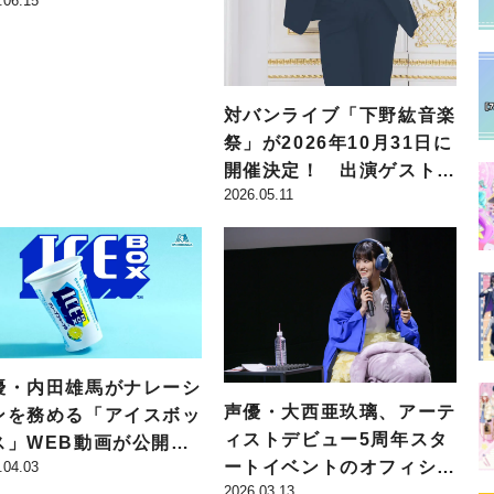
.06.15
！ 下野紘、小野大輔、
岐隼一が出演
対バンライブ「下野紘音楽
祭」が2026年10月31日に
開催決定！ 出演ゲストに
2026.05.11
GRANRODEO、畠中祐、
土岐隼一が決定
優・内田雄馬がナレーシ
声優・大西亜玖璃、アーテ
ンを務める「アイスボッ
ィストデビュー5周年スタ
ス」WEB動画が公開！
ートイベントのオフィシャ
.04.03
アイスボックス」が喋
2026.03.13