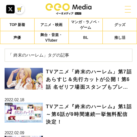
マンガ・ラノベ・
TOP 新着
アニメ・映画
グッズ
ゲーム
舞台・音楽・
声優
BL
推し活
VTuber
「 終末のハーレム」タグの記事
TVアニメ「終末のハーレム」第7話
あらすじ＆先行カットが公開！第6
話 名ゼリフ場面スタンプもプレゼ
ント
2022.02.18
TVアニメ『終末のハーレム』第1話
～第6話が9時間連続一挙無料配信
決定！
2022.02.09