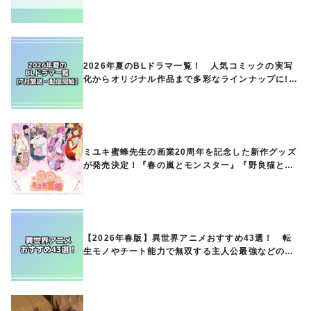
ランキングは？
2026年夏のBLドラマ一覧！ 人気コミックの実写
化からオリジナル作品まで多彩なラインナップに!!
【7月放送・配信開始】
ミユキ蜜蜂先生の画業20周年を記念した新作グッズ
が発売決定！『春の嵐とモンスター』『野良猫と
狼』『営業ですから』『なまいきざかり。』から、
ときめくアイテムが登場♪
【2026年春版】異世界アニメおすすめ43選！ 転
生モノやチート能力で無双する主人公最強などの人
気作品、異世界ファンタジーや隠れた名作までご紹
介!!