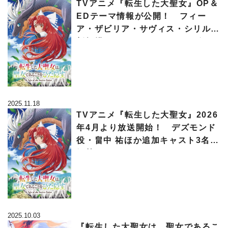
TVアニメ『転生した大聖女』OP＆
EDテーマ情報が公開！ フィー
ア・ザビリア・サヴィス・シリルの
新規描き下ろしキャラクタービジュ
アルも解禁
2025.11.18
TVアニメ『転生した大聖女』2026
年4月より放送開始！ デズモンド
役・畠中 祐ほか追加キャスト3名も
解禁に!!
2025.10.03
『転生した大聖女は、聖女であるこ