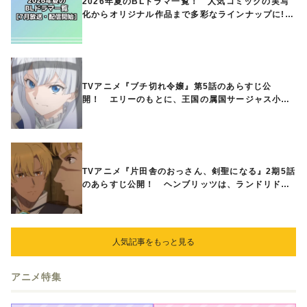
2026年夏のBLドラマ一覧！ 人気コミックの実写
化からオリジナル作品まで多彩なラインナップに!!
【7月放送・配信開始】
TVアニメ『ブチ切れ令嬢』第5話のあらすじ公
開！ エリーのもとに、王国の属国サージャス小王
国が帝国に宣戦布告したと急報が入る
TVアニメ『片田舎のおっさん、剣聖になる』2期5話
のあらすじ公開！ ヘンブリッツは、ランドリドに
立ち合いを申し入れ…
人気記事をもっと見る
アニメ特集