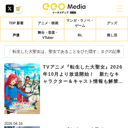
マンガ・ラノベ・
TOP 新着
アニメ・映画
グッズ
ゲーム
舞台・音楽・
声優
BL
推し活
VTuber
「 転生した大聖女は、聖女であることをひた隠す」タグの記事
TVアニメ『転生した大聖女』2026
年10月より放送開始！ 新たなキ
ャラクター＆キャスト情報も解禁
に!!
2026.04.16