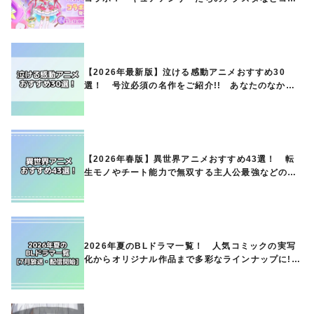
ボグッズが8月1日から登場
【2026年最新版】泣ける感動アニメおすすめ30
選！ 号泣必須の名作をご紹介!! あなたのなかの
ランキングは？
【2026年春版】異世界アニメおすすめ43選！ 転
生モノやチート能力で無双する主人公最強などの人
気作品、異世界ファンタジーや隠れた名作までご紹
介!!
2026年夏のBLドラマ一覧！ 人気コミックの実写
化からオリジナル作品まで多彩なラインナップに!!
【7月放送・配信開始】