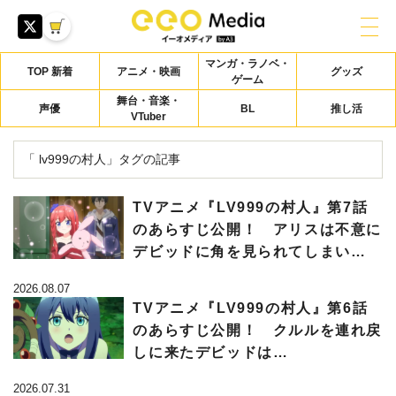
マンガ・ラノベ・
TOP 新着
アニメ・映画
グッズ
ゲーム
舞台・音楽・
声優
BL
推し活
VTuber
「 lv999の村人」タグの記事
TVアニメ『LV999の村人』第7話
のあらすじ公開！ アリスは不意に
デビッドに角を見られてしまい…
2026.08.07
TVアニメ『LV999の村人』第6話
のあらすじ公開！ クルルを連れ戻
しに来たデビッドは…
2026.07.31