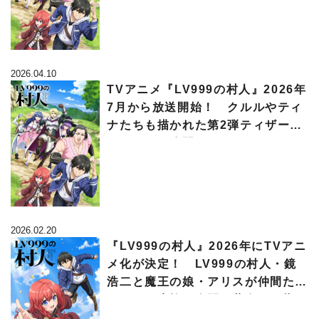
2026.04.10
TVアニメ『LV999の村人』2026年
7月から放送開始！ クルルやティ
ナたちも描かれた第2弾ティザービ
ジュアルも公開
2026.02.20
『LV999の村人』2026年にTVアニ
メ化が決定！ LV999の村人・鏡
浩二と魔王の娘・アリスが仲間たち
とともに魔族と人間の共存を目指す
人気作