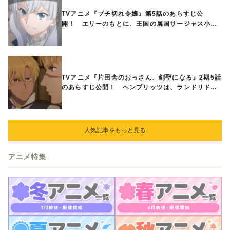
TVアニメ『ブチ切れ令嬢』第5話のあらすじ公
開！ エリーのもとに、王国の属国サージャス小王
国が帝国に宣戦布告したと急報が入る
TVアニメ『片田舎のおっさん、剣聖になる』2期5話
のあらすじ公開！ ヘンブリッツは、ランドリドに
立ち合いを申し入れ…
人気記事をもっと見る
アニメ特集