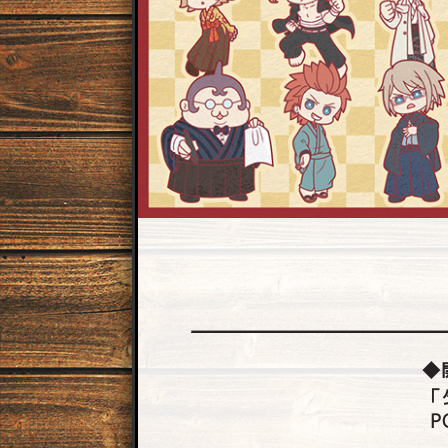
◆
「
P