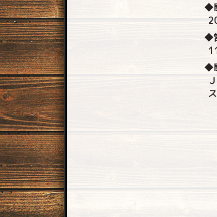
◆
2
◆
1
◆
Ｊ