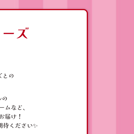
リーズ
ズとの
ルの
ームなど、
お届け！
期待ください✨