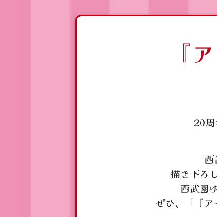
『ア
20
西
描き下ろ
西武園
ぜひ、「『ア