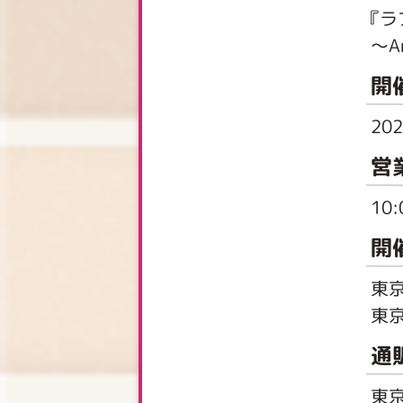
『ラ
〜A
開
20
営
10
開
東
東
通
東