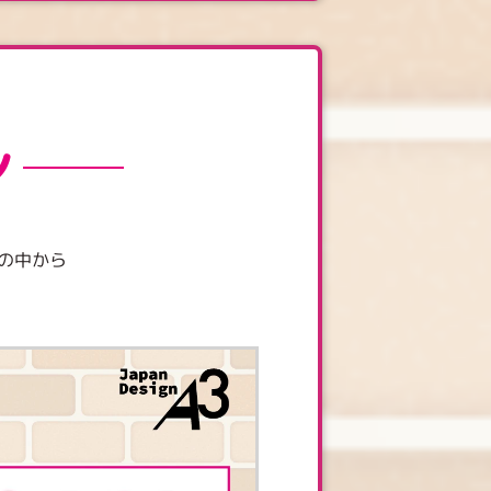
ン
の中から