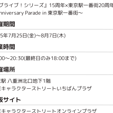
ブライブ！シリーズ』15周年×東京駅一番街20周
nniversary Parade in 東京駅一番街〜
催期間
25年7月25日(金)〜8月7日(木)
業時間
:00～20:30(最終日のみ18:00まで)
催場所
京駅 八重洲北口地下1階
京キャラクターストリートいちばんプラザ
販サイト
京キャラクターストリートオンラインプラザ