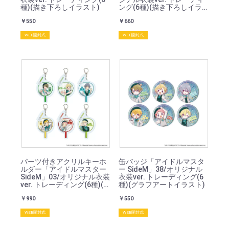
種)(描き下ろしイラスト)
ング(6種)(描き下ろしイラ
スト)
￥550
￥660
WEB開封式
WEB開封式
パーツ付きアクリルキーホ
缶バッジ「アイドルマスタ
ルダー「アイドルマスター
ー SideM」38/オリジナル
SideM」03/オリジナル衣装
衣装ver. トレーディング(6
ver. トレーディング(6種)(描
種)(グラフアートイラスト)
き下ろしイラスト)
￥990
￥550
WEB開封式
WEB開封式