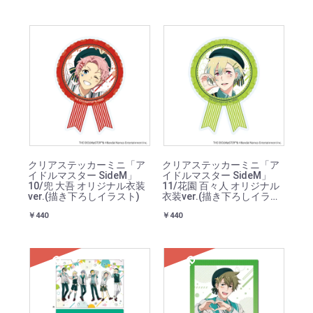
クリアステッカーミニ「ア
クリアステッカーミニ「ア
イドルマスター SideM」
イドルマスター SideM」
10/兜 大吾 オリジナル衣装
11/花園 百々人 オリジナル
ver.(描き下ろしイラスト)
衣装ver.(描き下ろしイラス
ト)
￥440
￥440
SOLD
SOLD