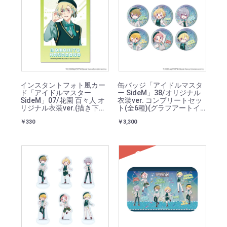
インスタントフォト風カー
缶バッジ「アイドルマスタ
ド「アイドルマスター
ー SideM」38/オリジナル
SideM」07/花園 百々人 オ
衣装ver. コンプリートセッ
リジナル衣装ver.(描き下ろ
ト(全6種)(グラフアートイ
しイラスト)
ラスト)
￥330
￥3,300
SOLD