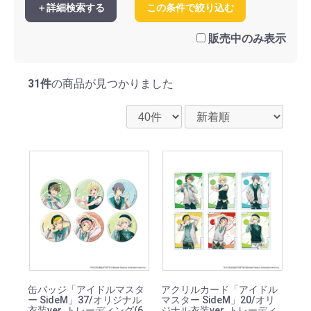
＋詳細検索する
この条件で絞り込む
アイドル衣装ver
サイバーパンクver
猫ver
おでかけver
販売中のみ表示
BookWorld!ver
クレープ屋ver
オリジナル衣装ver
31件
の商品が見つかりました
缶バッジ「アイドルマスタ
アクリルカード「アイドル
ー SideM」37/オリジナル
マスター SideM」20/オリ
衣装ver. トレーディング(6
ジナル衣装ver. トレーディ