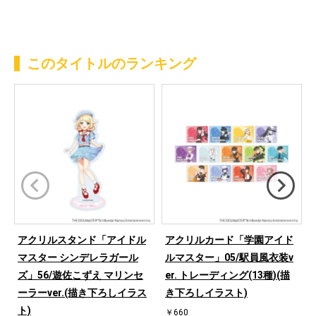
このタイトルのランキング
アクリルスタンド「アイドル
アクリルカード「学園アイド
マスター シンデレラガール
ルマスター」05/駅員風衣装v
ズ」56/遊佐こずえ マリンセ
er. トレーディング(13種)(描
ーラーver.(描き下ろしイラス
き下ろしイラスト)
ト)
￥660