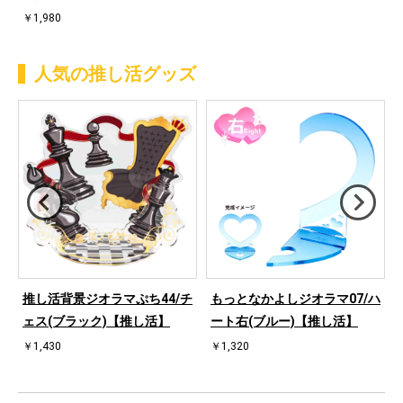
￥1,980
人気の推し活グッズ
桜
推し活背景ジオラマぷち44/チ
もっとなかよしジオラマ07/ハ
ェス(ブラック)【推し活】
ート右(ブルー)【推し活】
￥1,430
￥1,320