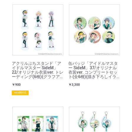
アクリルぷちスタンド「ア
缶バッジ「アイドルマスタ
イドルマスター SideM」
ー SideM」37/オリジナル
22/オリジナル衣装ver. トレ
衣装ver. コンプリートセッ
ーディング(6種)(グラフア
ト(全6種)(描き下ろしイラ
ートイラスト)
スト)
￥900
￥3,300
WEB開封式