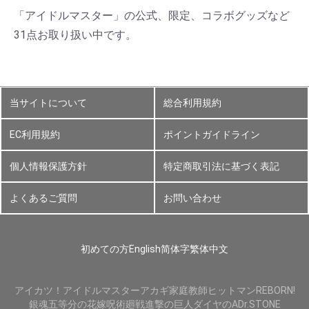
「アイドルマスター」の公式、限定、コラボグッズなど
31点お取り扱い中です。
当サイトについて
総合利用規約
EC利用規約
ポイントガイドライン
個人情報保護方針
特定商取引法に基づく表記
よくあるご質問
お問い合わせ
初めての方
English
简体字
繁体中文
アイカツ！
アイドルマスター
アカギ
家庭教師ヒットマンREBORN!
銀魂
五等分の花嫁
呪術廻戦
進撃の巨人
ダイヤのA
Dr.STONE