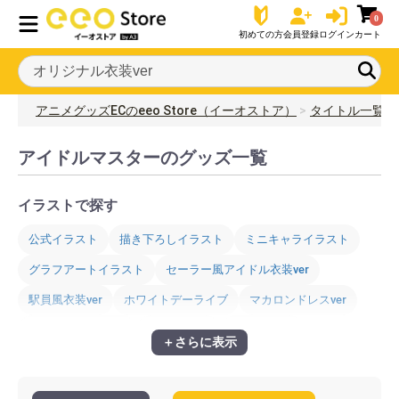
0
初めての方
会員登録
ログイン
カート
アニメグッズECのeeo Store（イーオストア）
タイトル一覧
アイドルマスターのグッズ一覧
イラストで探す
公式イラスト
描き下ろしイラスト
ミニキャライラスト
グラフアートイラスト
セーラー風アイドル衣装ver
駅員風衣装ver
ホワイトデーライブ
マカロンドレスver
マリンセーラーver
和風喫茶ver
黒色天使ver
＋さらに表示
デニム風衣装ver
制服アイドル衣装風
ぷちデレラver
エッグハントver
童話ver
舞姫彩華ver
カメラver