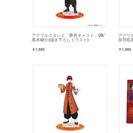
アクリルスタンド「夢色キャスト」08/
アクリ
黒木崚介(描き下ろしイラスト)
灰羽拓
￥1,980
￥1,980