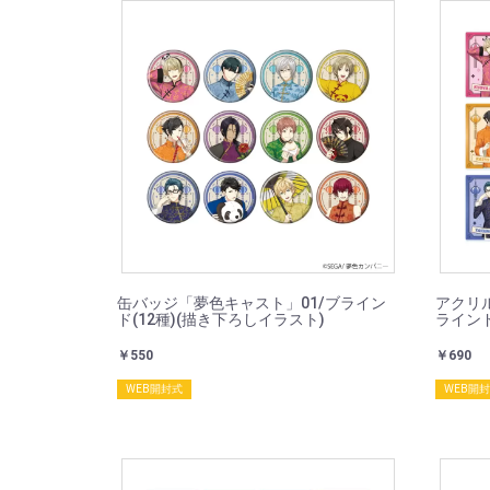
缶バッジ「夢色キャスト」01/ブライン
アクリ
ド(12種)(描き下ろしイラスト)
ラインド
￥550
￥690
WEB開封式
WEB開