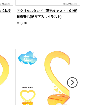
04/桜
アクリルスタンド「夢色キャスト」01/朝
日奈響也(描き下ろしイラスト)
￥1,980