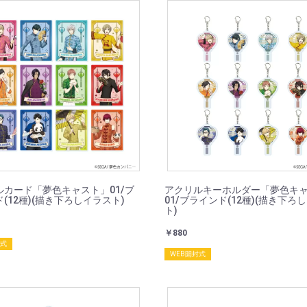
ルカード「夢色キャスト」01/ブ
アクリルキーホルダー「夢色キ
(12種)(描き下ろしイラスト)
01/ブラインド(12種)(描き下ろ
ト)
￥880
封式
WEB開封式