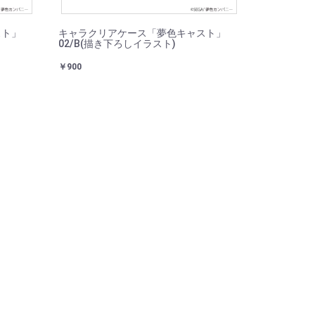
スト」
キャラクリアケース「夢色キャスト」
02/B(描き下ろしイラスト)
￥900