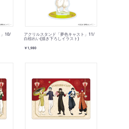
10/
アクリルスタンド「夢色キャスト」11/
白椋れい(描き下ろしイラスト)
￥1,980