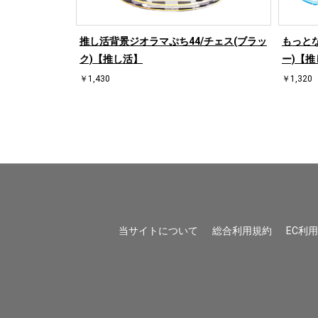
/桜【推し活】
推し活背景ジオラマぷち44/チェス(ブラッ
もっとな
ク)【推し活】
ー)【推
￥1,430
￥1,320
当サイトについて
総合利用規約
EC利