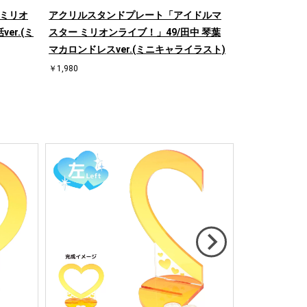
 ミリオ
アクリルスタンドプレート「アイドルマ
クリアファイ
er.(ミ
スター ミリオンライブ！」49/田中 琴葉
オンライブ！」0
マカロンドレスver.(ミニキャライラスト)
(描き下ろしイ
￥1,980
￥550