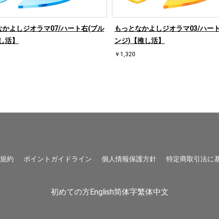
かよしジオラマ07/ハート右(ブル
もっとなかよしジオラマ03/ハート
し活】
ンジ)【推し活】
￥1,320
用規約
ポイントガイドライン
個人情報保護方針
特定商取引法に
初めての方
English
简体字
繁体中文