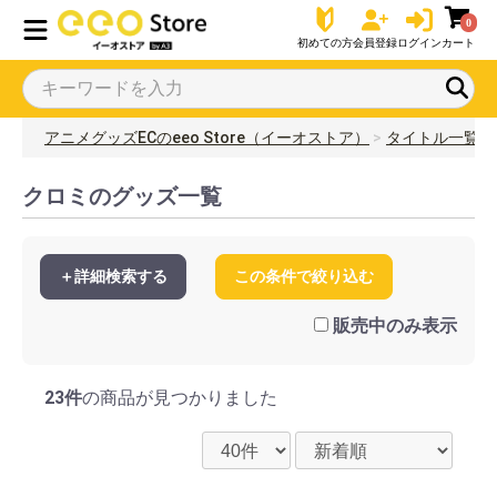
0
初めての方
会員登録
ログイン
カート
アニメグッズECのeeo Store（イーオストア）
タイトル一覧
クロミのグッズ一覧
＋詳細検索する
この条件で絞り込む
販売中のみ表示
23件
の商品が見つかりました