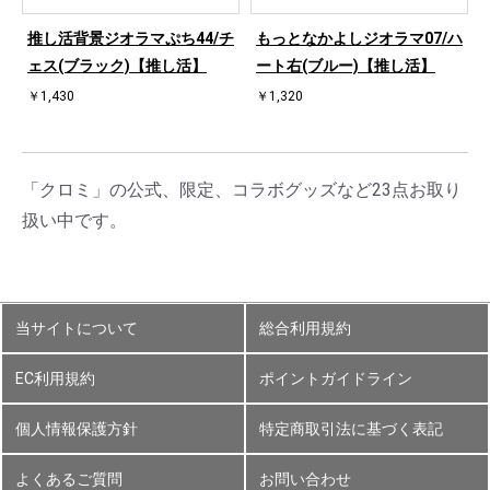
ハ
推し活背景ジオラマぷち44/チ
もっとなかよしジオラマ07/ハ
ェス(ブラック)【推し活】
ート右(ブルー)【推し活】
￥1,430
￥1,320
「クロミ」の公式、限定、コラボグッズなど23点お取り
扱い中です。
当サイトについて
総合利用規約
EC利用規約
ポイントガイドライン
個人情報保護方針
特定商取引法に基づく表記
よくあるご質問
お問い合わせ