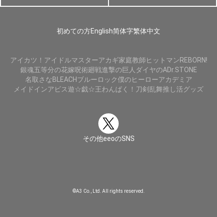
初めての方
English
简体字
繁体中文
アイカツ！
アイドルマスター
アカギ
家庭教師ヒットマンREBORN!
銀魂
五等分の花嫁
呪術廻戦
進撃の巨人
ダイヤのA
Dr.STONE
名取さな
BLEACH
ブルーロック
僕のヒーローアカデミア
メイドインアビス
遊☆戯☆王
わんぱく！刀剣乱舞
推し活グッズ
その他eeoのSNS
©A3 Co., Ltd. All rights reserved.