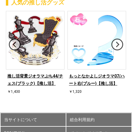
人気の推し活グッズ
ハ
推し活背景ジオラマぷち44/チ
もっとなかよしジオラマ07/ハ
ェス(ブラック)【推し活】
ート右(ブルー)【推し活】
￥1,430
￥1,320
当サイトについて
総合利用規約