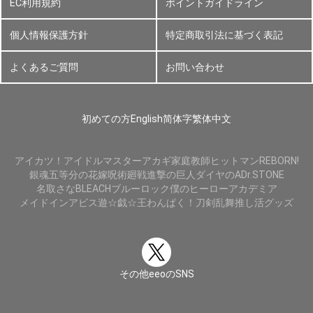
EC利用規約
ポイントガイドライン
個人情報保護方針
特定商取引法に基づく表記
よくあるご質問
お問い合わせ
初めての方
English
简体字
繁体中文
アイカツ！
アイドルマスター
アカギ
家庭教師ヒットマンREBORN!
銀魂
五等分の花嫁
呪術廻戦
進撃の巨人
ダイヤのA
Dr.STONE
名取さな
BLEACH
ブルーロック
僕のヒーローアカデミア
メイドインアビス
遊☆戯☆王
わんぱく！刀剣乱舞
推し活グッズ
その他eeoのSNS