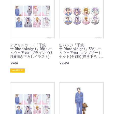
アクリルカード「千銃
缶バッジ「千銃
士:Rhodoknight」08/ルー
士:Rhodoknight」58/ルー
ムウェアver. ブラインド(8
ムウェアver. コンプリート
種)(描き下ろしイラスト)
セット(全8種)(描き下ろし
イラスト)
￥660
￥4,400
WEB開封式