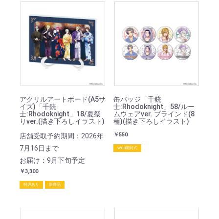
アクリルアートボード(A5サ
缶バッジ「千銃
イズ)「千銃
士:Rhodoknight」58/ルー
士:Rhodoknight」18/夏祭
ムウェアver. ブラインド(8
りver.(描き下ろしイラスト)
種)(描き下ろしイラスト)
￥550
店舗受取予約期間：2026年
7月16日まで
WEB開封式
お届け：9月下旬予定
￥3,300
特典あり
新商品