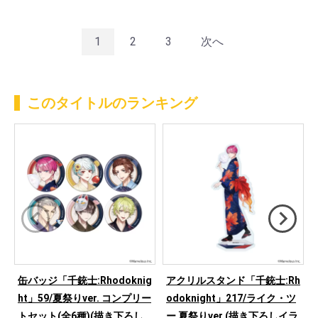
1
2
3
次へ
このタイトルのランキング
缶バッジ「千銃士:Rhodoknig
アクリルスタンド「千銃士:Rh
ht」59/夏祭りver. コンプリー
odoknight」217/ライク・ツ
トセット(全6種)(描き下ろし
ー 夏祭りver.(描き下ろしイラ