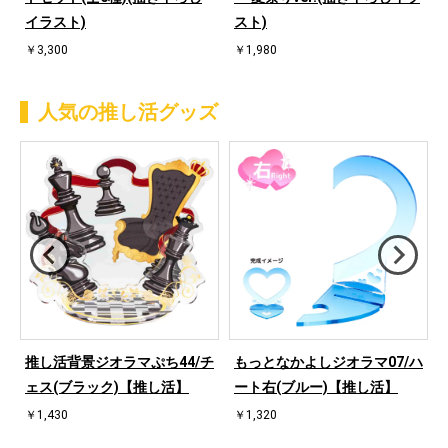
イラスト)
スト)
￥3,300
￥1,980
人気の推し活グッズ
桜
推し活背景ジオラマぷち44/チ
もっとなかよしジオラマ07/ハ
ェス(ブラック)【推し活】
ート右(ブルー)【推し活】
￥1,430
￥1,320