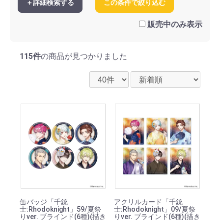
＋詳細検索する
この条件で絞り込む
販売中のみ表示
115件
の商品が見つかりました
缶バッジ「千銃
アクリルカード「千銃
士:Rhodoknight」59/夏祭
士:Rhodoknight」09/夏祭
りver. ブラインド(6種)(描き
りver. ブラインド(6種)(描き