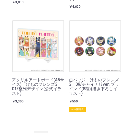
￥3,850
￥4,620
アクリルアートボード(A5サ
缶バッジ「けものフレンズ
イズ)「けものフレンズ3」
3」09/チャイナ服ver. ブラ
01/整列デザイン(公式イラ
インド(8種)(描き下ろしイ
スト)
ラスト)
￥3,300
￥550
WEB開封式