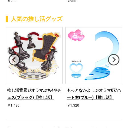
￥900
￥900
人気の推し活グッズ
桜
推し活背景ジオラマぷち44/チ
もっとなかよしジオラマ07/ハ
ェス(ブラック)【推し活】
ート右(ブルー)【推し活】
￥1,430
￥1,320