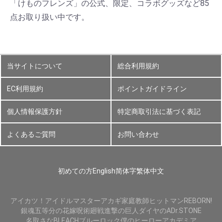
「けものフレンズ」の公式、限定、コラボグッズなど85
点お取り扱い中です。
当サイトについて
総合利用規約
EC利用規約
ポイントガイドライン
個人情報保護方針
特定商取引法に基づく表記
よくあるご質問
お問い合わせ
初めての方
English
简体字
繁体中文
アイカツ！
アイドルマスター
アカギ
家庭教師ヒットマンREBORN!
銀魂
五等分の花嫁
呪術廻戦
進撃の巨人
ダイヤのA
Dr.STONE
名取さな
BLEACH
ブルーロック
僕のヒーローアカデミア