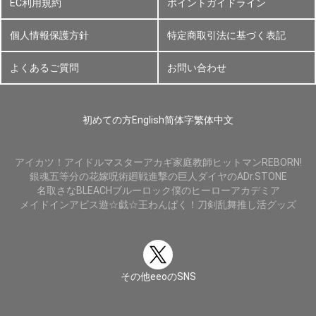
EC利用規約
ポイントガイドライン
個人情報保護方針
特定商取引法に基づく表記
よくあるご質問
お問い合わせ
初めての方
English
简体字
繁体中文
アイカツ！
アイドルマスター
アカギ
家庭教師ヒットマンREBORN!
銀魂
五等分の花嫁
呪術廻戦
進撃の巨人
ダイヤのA
Dr.STONE
名取さな
BLEACH
ブルーロック
僕のヒーローアカデミア
メイドインアビス
遊☆戯☆王
わんぱく！刀剣乱舞
推し活グッズ
その他eeoのSNS