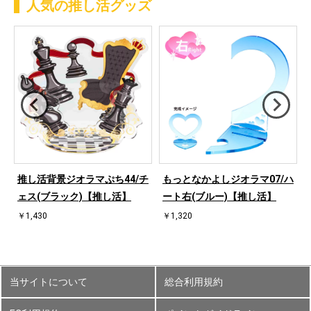
人気の推し活グッズ
桜
推し活背景ジオラマぷち44/チ
もっとなかよしジオラマ07/ハ
ェス(ブラック)【推し活】
ート右(ブルー)【推し活】
￥1,430
￥1,320
当サイトについて
総合利用規約