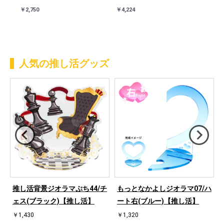
￥2,750
￥4,224
人気の推し活グッズ
桜
推し活背景ジオラマぷち44/チ
もっとなかよしジオラマ07/ハ
ェス(ブラック)【推し活】
ート右(ブルー)【推し活】
￥1,430
￥1,320