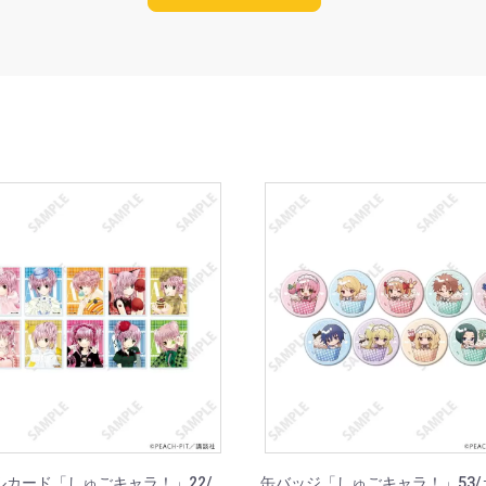
ルカード「しゅごキャラ！」22/
缶バッジ「しゅごキャラ！」53/