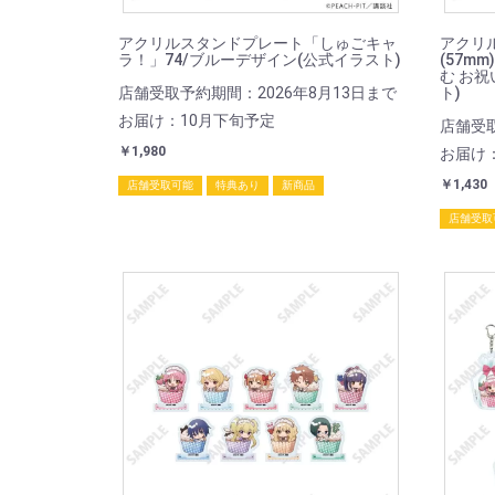
アクリルスタンドプレート「しゅごキャ
アクリ
ラ！」74/ブルーデザイン(公式イラスト)
(57m
む お祝
店舗受取予約期間：2026年8月13日まで
ト)
お届け：10月下旬予定
店舗受取
￥1,980
お届け
￥1,430
店舗受取可能
特典あり
新商品
店舗受取