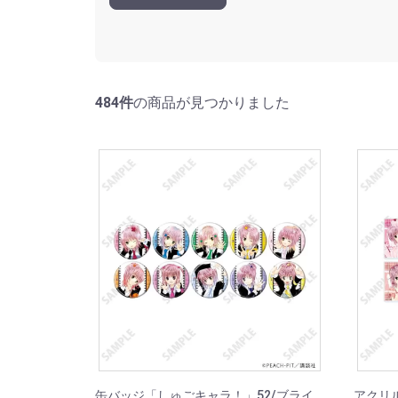
484件
の商品が見つかりました
缶バッジ「しゅごキャラ！」52/ブライ
アクリ