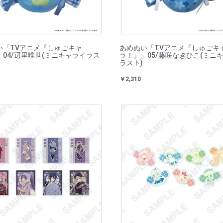
い「TVアニメ『しゅごキャ
あめぬい「TVアニメ『しゅごキ
04/辺里唯世(ミニキャライラス
ラ！』」05/藤咲なぎひこ(ミニ
ラスト)
￥2,310