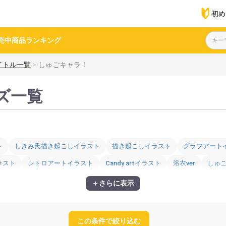
初め
売中商品
ランキング
イトル一覧
しゅごキャラ！
ズ一覧
ト
しきみ氏描き起こしイラスト
描き起こしイラスト
グラフアート
ラスト
レトロアートイラスト
Candy artイラスト
浴衣ver
しゅご
アメリカンダイナーver
お泊り会ver
ペイントver
クラシカル駅員風
＋さらに表示
正月デザイン
お正月ver
冬ver
花ver
しゅごキャラver
幼稚園v
この条件で絞り込む