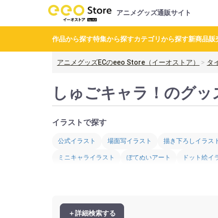
アニメグッズ通販サイト
作品から探す
特集から探す
カテゴリから探す
新商品
販
アニメグッズECのeeo Store（イーオストア）
タ
しゅごキャラ！のグッ
イラストで探す
公式イラスト
場面写イラスト
描き下ろしイラス
ミニキャライラスト
ぽてぬいアート
ドット絵イ
ピクニックver
イースターver
ホワイトデーver
ひな祭りver
こどもの日ver
クリスマスver
お
＋詳細検索する