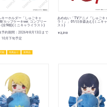
ルキーホルダー「しゅごキャ
あめぬい「TVアニメ『しゅごキ
8/カップケーキver. コンプリー
ラ！』」01/日奈森あむ(ミニキ
(全9種)(ミニキャライラスト)
スト)
予約期間：2026年8月13日まで
￥2,310
：10月下旬予定
可能
特典あり
新商品