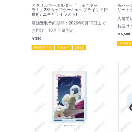
アクリルキーホルダー「しゅごキャ
缶バッ
ラ！」28/カップケーキver. ブラインド(9
リートセ
種)(ミニキャライラスト)
店舗受取
店舗受取予約期間：2026年8月13日まで
お届け
お届け：10月下旬予定
￥5,500
￥880
店舗受取
店舗受取可能
特典あり
新商品