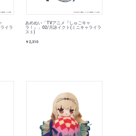
ャ
あめぬい「TVアニメ『しゅごキャ
ャライラ
ラ！』」02/月詠イクト(ミニキャライラ
スト)
￥2,310