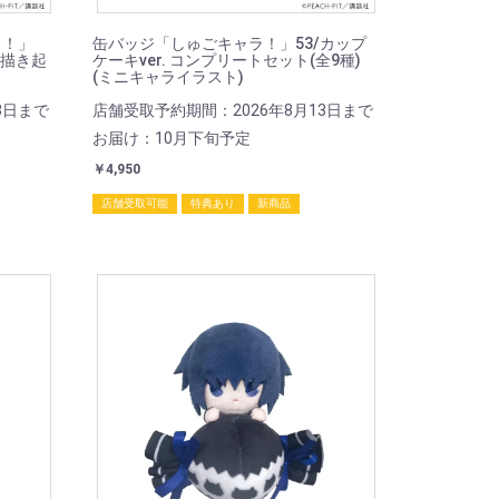
ラ！」
缶バッジ「しゅごキャラ！」53/カップ
氏描き起
ケーキver. コンプリートセット(全9種)
(ミニキャライラスト)
3日まで
店舗受取予約期間：2026年8月13日まで
お届け：10月下旬予定
￥4,950
店舗受取可能
特典あり
新商品