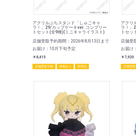
アクリルぷちスタンド「しゅごキャ
アクリ
ラ！」29/カップケーキver. コンプリー
ラ！」2
トセット(全9種)(ミニキャライラスト)
トセット
店舗受取予約期間：2026年8月13日まで
店舗受取
お届け：10月下旬予定
お届け
￥8,415
￥7,920
店舗受取可能
特典あり
新商品
店舗受取