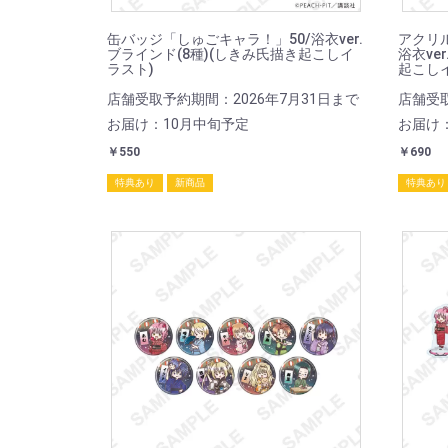
缶バッジ「しゅごキャラ！」50/浴衣ver.
アクリ
ブラインド(8種)(しきみ氏描き起こしイ
浴衣ve
ラスト)
起こし
店舗受取予約期間：2026年7月31日まで
店舗受取
お届け：10月中旬予定
お届け
￥550
￥690
特典あり
新商品
特典あり