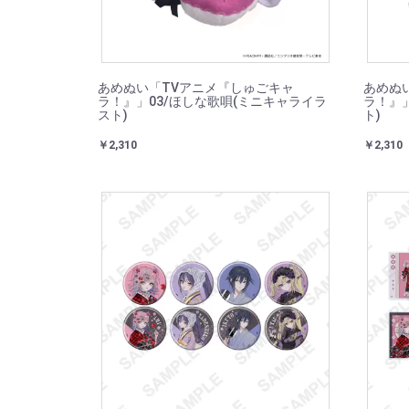
あめぬい「TVアニメ『しゅごキャ
あめぬ
ラ！』」03/ほしな歌唄(ミニキャライラ
ラ！』」
スト)
ト)
￥2,310
￥2,310