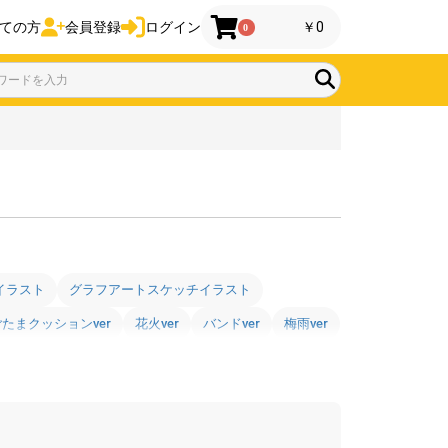
ての方
会員登録
ログイン
￥0
0
イラスト
グラフアートスケッチイラスト
たまクッションver
花火ver
バンドver
梅雨ver
衣装ver
キャラなりver
しゅごたまver
er
お祝いver
レトロ喫茶ver
夏ver