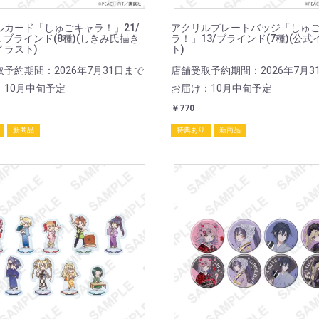
ルカード「しゅごキャラ！」21/
アクリルプレートバッジ「しゅ
r. ブラインド(8種)(しきみ氏描き
ラ！」13/ブラインド(7種)(公式
イラスト)
ト)
予約期間：2026年7月31日まで
店舗受取予約期間：2026年7月3
：10月中旬予定
お届け：10月中旬予定
￥770
新商品
特典あり
新商品