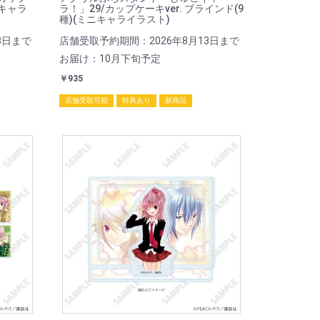
ニキャラ
ラ！」29/カップケーキver. ブラインド(9
種)(ミニキャライラスト)
3日まで
店舗受取予約期間：2026年8月13日まで
お届け：10月下旬予定
￥935
店舗受取可能
特典あり
新商品