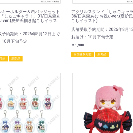
ルキーホルダー＆缶バッジセット
アクリルスタンド「しゅごキャ
m)「しゅごキャラ！」01/日奈森あ
36/日奈森あむ お祝いver.(夏炉
いver.(夏炉氏描き起こしイラス
こしイラスト)
店舗受取予約期間：2026年8月1
予約期間：2026年8月13日まで
お届け：10月下旬予定
：10月下旬予定
￥1,980
店舗受取可能
新商品
可能
新商品