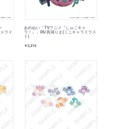
ャ
あめぬい「TVアニメ『しゅごキャ
キャライ
ラ！』」06/真城りま(ミニキャライラス
ト)
￥2,310