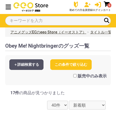
0
初めての方
会員登録
ログイン
カート
アニメグッズECのeeo Store（イーオストア）
タイトル一覧
Obey Me! Nightbringerのグッズ一覧
＋詳細検索する
この条件で絞り込む
販売中のみ表示
17件
の商品が見つかりました