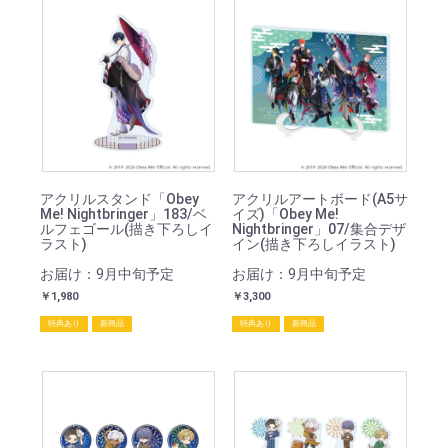
アクリルスタンド「Obey
アクリルアートボード(A5サ
Me! Nightbringer」183/ベ
イズ)「Obey Me!
ルフェゴール(描き下ろしイ
Nightbringer」07/集合デザ
ラスト)
イン(描き下ろしイラスト)
お届け：9月中旬予定
お届け：9月中旬予定
￥1,980
￥3,300
特典あり
新商品
特典あり
新商品