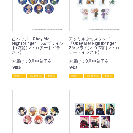
缶バッジ「Obey Me!
アクリルぷちスタンド
Nightbringer」53/ブライン
「Obey Me! Nightbringer」
ド(7種)(レトロアートイラ
25/ブラインド(7種)(レトロ
スト)
アートイラスト)
お届け：9月中旬予定
お届け：9月中旬予定
￥550
￥935
特典あり
WEB開封式
新商品
特典あり
WEB開封式
新商品