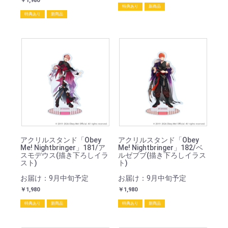
￥1,980
特典あり
新商品
特典あり
新商品
アクリルスタンド「Obey
アクリルスタンド「Obey
Me! Nightbringer」181/ア
Me! Nightbringer」182/ベ
スモデウス(描き下ろしイラ
ルゼブブ(描き下ろしイラス
スト)
ト)
お届け：9月中旬予定
お届け：9月中旬予定
￥1,980
￥1,980
特典あり
新商品
特典あり
新商品