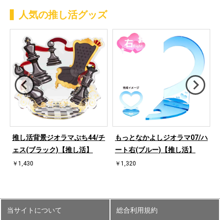
人気の推し活グッズ
桜
推し活背景ジオラマぷち44/チ
もっとなかよしジオラマ07/ハ
ェス(ブラック)【推し活】
ート右(ブルー)【推し活】
￥1,430
￥1,320
当サイトについて
総合利用規約