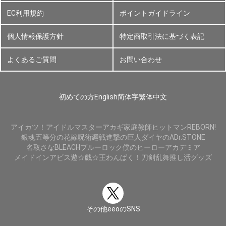
EC利用規約
ポイントガイドライン
個人情報保護方針
特定商取引法に基づく表記
よくあるご質問
お問い合わせ
初めての方
English
简体字
繁体中文
アイカツ！
アイドルマスター
アカギ
家庭教師ヒットマンREBORN!
銀魂
五等分の花嫁
呪術廻戦
進撃の巨人
ダイヤのA
Dr.STONE
名取さな
BLEACH
ブルーロック
僕のヒーローアカデミア
メイドインアビス
遊☆戯☆王
わんぱく！刀剣乱舞
推し活グッズ
その他eeoのSNS