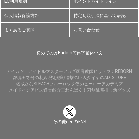
EC利用規約
ポイントガイドライン
個人情報保護方針
特定商取引法に基づく表記
よくあるご質問
お問い合わせ
初めての方
English
简体字
繁体中文
アイカツ！
アイドルマスター
アカギ
家庭教師ヒットマンREBORN!
銀魂
五等分の花嫁
呪術廻戦
進撃の巨人
ダイヤのA
Dr.STONE
名取さな
BLEACH
ブルーロック
僕のヒーローアカデミア
メイドインアビス
遊☆戯☆王
わんぱく！刀剣乱舞
推し活グッズ
その他eeoのSNS