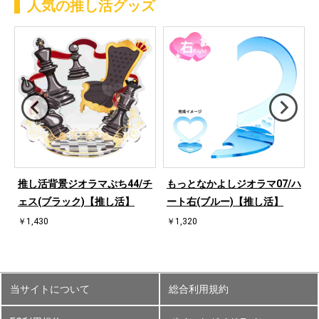
人気の推し活グッズ
ハ
推し活背景ジオラマぷち44/チ
もっとなかよしジオラマ07/ハ
ェス(ブラック)【推し活】
ート右(ブルー)【推し活】
￥1,430
￥1,320
当サイトについて
総合利用規約