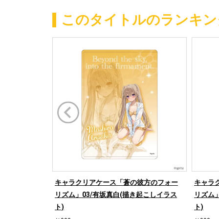
このタイトルのランキン
キャラクリアケース「蒼の彼方のフォー
キャラ
リズム」03/有坂真白(描き起こしイラス
リズム」
ト)
ト)