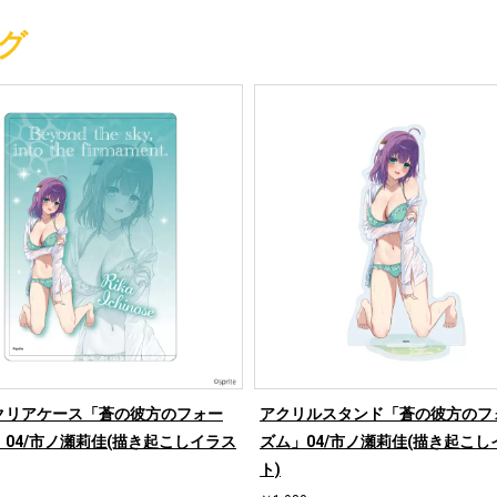
グ
クリアケース「蒼の彼方のフォー
アクリルスタンド「蒼の彼方のフ
04/市ノ瀬莉佳(描き起こしイラス
ズム」04/市ノ瀬莉佳(描き起こし
ト)