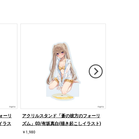
ォーリ
アクリルスタンド「蒼の彼方のフォーリ
キャラクリア
イラス
ズム」03/有坂真白(描き起こしイラスト)
リズム」02/
ト)
￥1,980