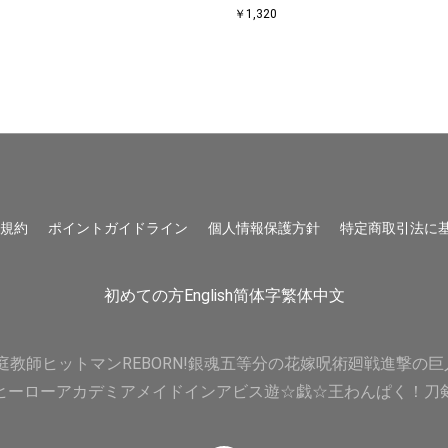
￥1,320
用規約
ポイントガイドライン
個人情報保護方針
特定商取引法に
初めての方
English
简体字
繁体中文
庭教師ヒットマンREBORN!
銀魂
五等分の花嫁
呪術廻戦
進撃の巨
ヒーローアカデミア
メイドインアビス
遊☆戯☆王
わんぱく！刀