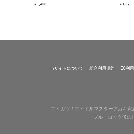
￥1,430
￥1,320
当サイトについて
総合利用規約
EC利
アイカツ！
アイドルマスター
アカギ
家
ブルーロック
僕の