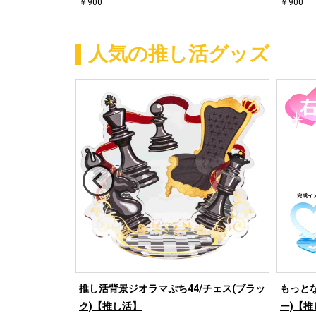
￥900
￥900
人気の推し活グッズ
/桜【推し活】
推し活背景ジオラマぷち44/チェス(ブラッ
もっとな
ク)【推し活】
ー)【推