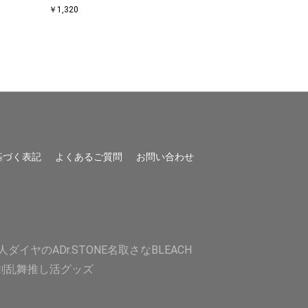
￥1,320
￥1,320
基づく表記
よくあるご質問
お問い合わせ
人
ダイヤのA
Dr.STONE
名取さな
BLEACH
剣乱舞
推し活グッズ