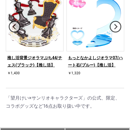
ハ
推し活背景ジオラマぷち44/チ
もっとなかよしジオラマ07/ハ
ェス(ブラック)【推し活】
ート右(ブルー)【推し活】
￥1,430
￥1,320
「望月けい×サンリオキャラクターズ」の公式、限定、
コラボグッズなど16点お取り扱い中です。