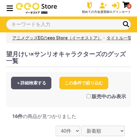
0
初めての方
会員登録
ログイン
カート
アニメグッズECのeeo Store（イーオストア）
タイトル一覧
望月けい×サンリオキャラクターズのグッズ
一覧
＋詳細検索する
この条件で絞り込む
販売中のみ表示
16件
の商品が見つかりました