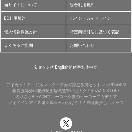
当サイトについて
総合利用規約
EC利用規約
ポイントガイドライン
個人情報保護方針
特定商取引法に基づく表記
よくあるご質問
お問い合わせ
初めての方
English
简体字
繁体中文
アイカツ！
アイドルマスター
アカギ
家庭教師ヒットマンREBORN!
銀魂
五等分の花嫁
呪術廻戦
進撃の巨人
ダイヤのA
Dr.STONE
名取さな
BLEACH
ブルーロック
僕のヒーローアカデミア
メイドインアビス
遊☆戯☆王
わんぱく！刀剣乱舞
推し活グッズ