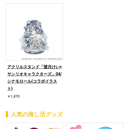
アクリルスタンド「望月けい×
サンリオキャラクターズ」04/
シナモロール(コラボイラス
ト)
￥1,870
人気の推し活グッズ