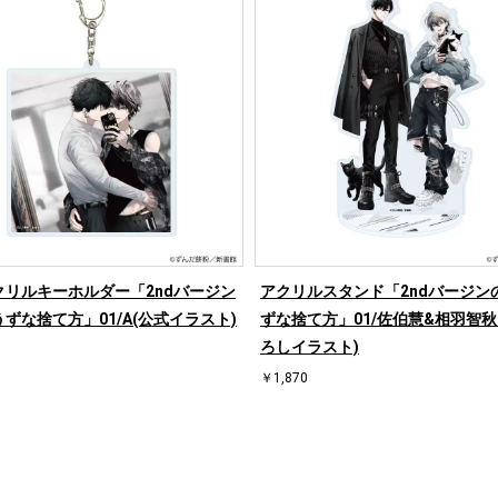
クリルキーホルダー「2ndバージン
アクリルスタンド「2ndバージン
ずな捨て方」01/A(公式イラスト)
ずな捨て方」01/佐伯慧&相羽智秋
ろしイラスト)
￥1,870