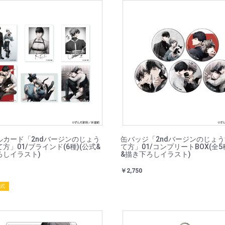
ルカード「2ndバージンのじょう
缶バッジ「2ndバージンのじょ
方」01/ブラインド(6種)(公式&
て方」01/コンプリートBOX(全5
ろしイラスト)
&描き下ろしイラスト)
￥2,750
封式