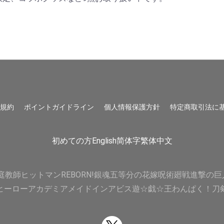
用規約
ポイントガイドライン
個人情報保護方針
特定商取引法に
初めての方
English
简体字
繁体中文
庭教師ヒットマンREBORN!
銀魂
五等分の花嫁
呪術廻戦
進撃の巨
ヒーローアカデミア
メイドインアビス
遊☆戯☆王
わんぱく！刀