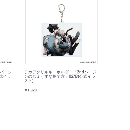
dバージ
デカアクリルキーホルダー「2ndバージ
公式イラ
ンのじょうずな捨て方」02/B(公式イラ
スト)
￥1,320