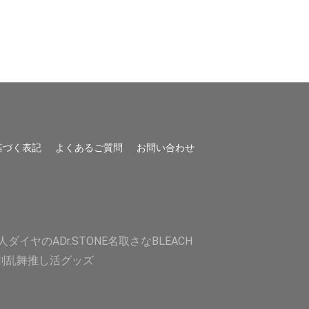
基づく表記
よくあるご質問
お問い合わせ
人
ダイヤのA
Dr.STONE
名取さな
BLEACH
剣乱舞
推し活グッズ