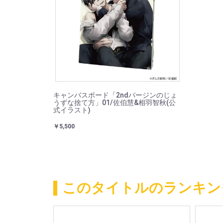
キャンバスボード「2ndバージンのじょ
うずな捨て方」01/佐伯慧&相羽智秋(公
式イラスト)
￥5,500
このタイトルのランキン