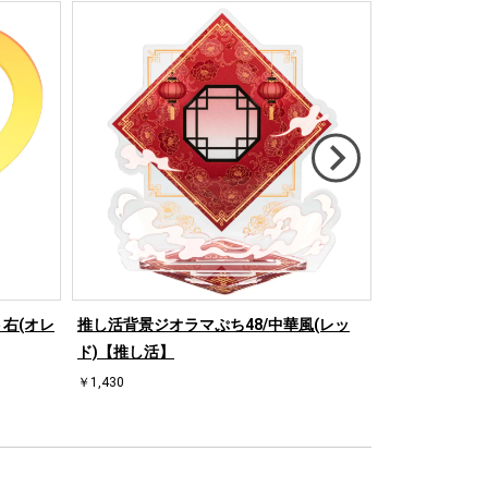
右(オレ
推し活背景ジオラマぷち48/中華風(レッ
推し活背景ジオ
ド)【推し活】
ド)【推し活】
￥1,430
￥1,430