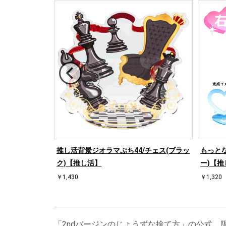
/ハート左(ブル
推し活背景ジオラマぷち44/チェス(ブラッ
もっとな
ク)【推し活】
ー)【推
￥1,430
￥1,320
「2ndバージンのじょうずな捨て方」の公式、