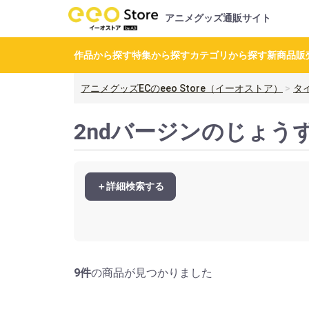
アニメグッズ通販サイト
作品から探す
特集から探す
カテゴリから探す
新商品
販
アニメグッズECのeeo Store（イーオストア）
タ
2ndバージンのじょう
＋詳細検索する
9件
の商品が見つかりました