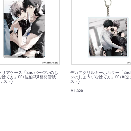
クリアケース「2ndバージンのじ
デカアクリルキーホルダー「2n
な捨て方」01/佐伯慧&相羽智秋
ンのじょうずな捨て方」01/A(
ラスト)
スト)
￥1,320