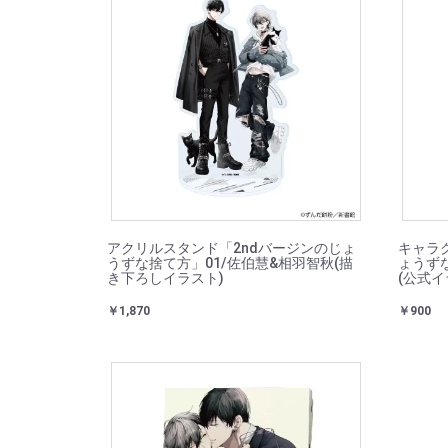
アクリルスタンド「2ndバージンのじょ
キャラ
うずな捨て方」01/佐伯慧&相羽智秋(描
ょうず
き下ろしイラスト)
(公式イ
￥1,870
￥900