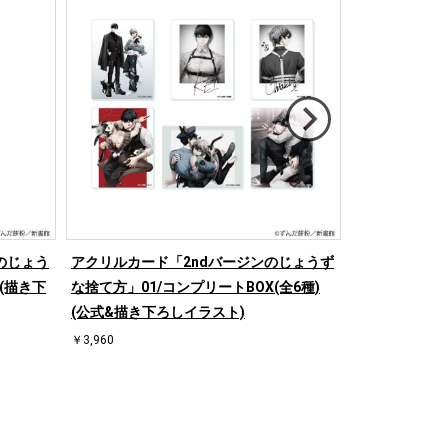
のじょう
アクリルカード「2ndバージンのじょうず
缶バッジ「2
(描き下
な捨て方」01/コンプリートBOX(全6種)
方」01/コンプ
(公式&描き下ろしイラスト)
き下ろしイラス
￥3,960
￥2,750