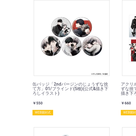
缶バッジ「2ndバージンのじょうずな捨
アクリ
て方」01/ブラインド(5種)(公式&描き下
ずな捨て
ろしイラスト)
描き下
￥550
￥660
WEB開封式
WEB開