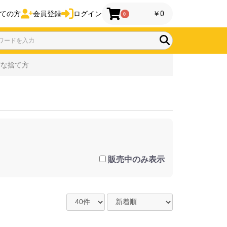
ての方
会員登録
ログイン
￥0
0
ずな捨て方
販売中のみ表示