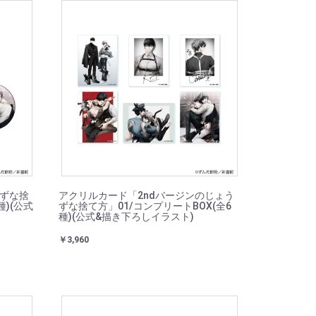
うずな捨
アクリルカード「2ndバージンのじょう
種)(公式
ずな捨て方」01/コンプリートBOX(全6
種)(公式&描き下ろしイラスト)
￥3,960