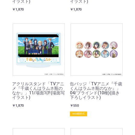
イラスト)
イラスト)
￥1,870
￥1,870
アクリルスタンド「TVアニ
缶バッジ「TVアニメ『千歳
メ『千歳くんはラムネ瓶の
くんはラムネ瓶のなか』」
なか』」11/場面写F(場面写
04/ブラインド(10種)(描き
イラスト)
下ろしイラスト)
￥1,870
￥550
WEB開封式