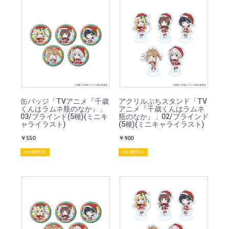
缶バッジ「TVアニメ『千歳
アクリルぷちスタンド「TV
くんはラムネ瓶のなか』」
アニメ『千歳くんはラムネ
03/ブラインド(5種)(ミニキ
瓶のなか』」02/ブラインド
ャライラスト)
(5種)(ミニキャライラスト)
￥550
￥900
WEB開封式
WEB開封式