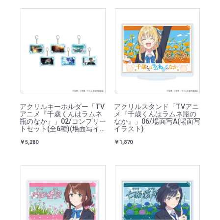
アクリルキーホルダー「TV
アクリルスタンド「TVアニ
アニメ『千歳くんはラムネ
メ『千歳くんはラムネ瓶の
瓶のなか』」02/コンプリー
なか』」06/場面写A(場面写
トセット(全6種)(場面写イ
イラスト)
ラスト)
￥5,280
￥1,870