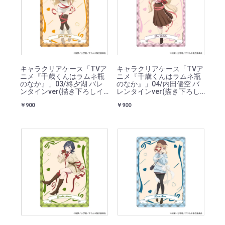
キャラクリアケース「TVア
キャラクリアケース「TVア
ニメ『千歳くんはラムネ瓶
ニメ『千歳くんはラムネ瓶
のなか』」03/柊夕湖 バレ
のなか』」04/内田優空 バ
ンタインver(描き下ろしイ
レンタインver(描き下ろし
ラスト)
イラスト)
￥900
￥900