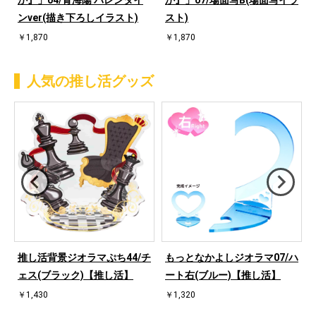
か』」04/青海陽 バレンタイ
か』」07/場面写B(場面写イラ
ンver(描き下ろしイラスト)
スト)
￥1,870
￥1,870
人気の推し活グッズ
ハ
推し活背景ジオラマぷち44/チ
もっとなかよしジオラマ07/ハ
ェス(ブラック)【推し活】
ート右(ブルー)【推し活】
￥1,430
￥1,320