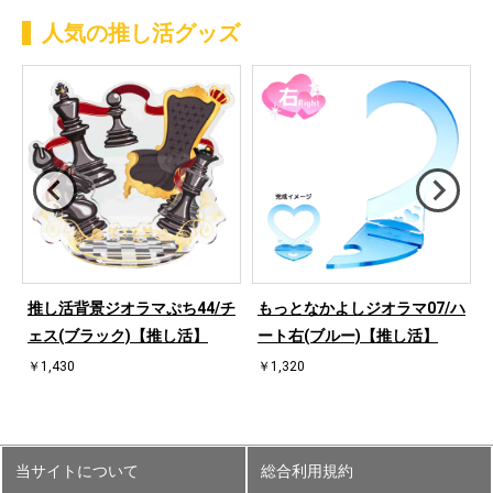
人気の推し活グッズ
ハ
推し活背景ジオラマぷち44/チ
もっとなかよしジオラマ07/ハ
ェス(ブラック)【推し活】
ート右(ブルー)【推し活】
￥1,430
￥1,320
当サイトについて
総合利用規約