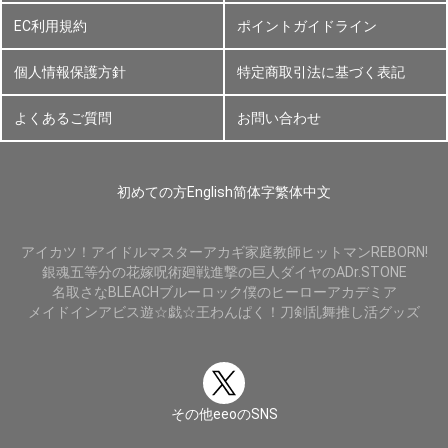
EC利用規約
ポイントガイドライン
個人情報保護方針
特定商取引法に基づく表記
よくあるご質問
お問い合わせ
初めての方
English
简体字
繁体中文
アイカツ！
アイドルマスター
アカギ
家庭教師ヒットマンREBORN!
銀魂
五等分の花嫁
呪術廻戦
進撃の巨人
ダイヤのA
Dr.STONE
名取さな
BLEACH
ブルーロック
僕のヒーローアカデミア
メイドインアビス
遊☆戯☆王
わんぱく！刀剣乱舞
推し活グッズ
その他eeoのSNS