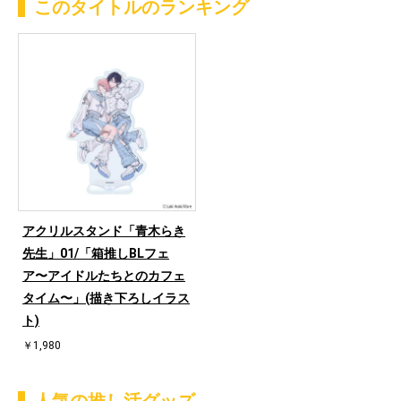
このタイトルのランキング
アクリルスタンド「青木らき
先生」01/「箱推しBLフェ
ア〜アイドルたちとのカフェ
タイム〜」(描き下ろしイラス
ト)
￥1,980