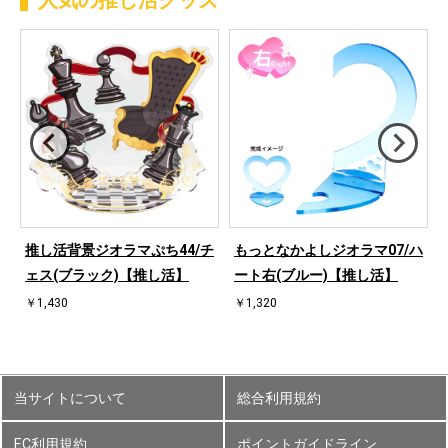
人気の推し活グッズ
ハ
推し活背景ジオラマぷち44/チ
もっとなかよしジオラマ07/ハ
ェス(ブラック)【推し活】
ート右(ブルー)【推し活】
￥1,430
￥1,320
当サイトについて
総合利用規約
EC利用規約
ポイントガイドライン