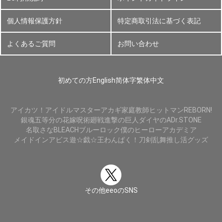
個人情報保護方針
特定商取引法に基づく表記
よくあるご質問
お問い合わせ
初めての方
English
简体字
繁体中文
アイカツ！
アイドルマスター
アカギ
家庭教師ヒットマンREBORN!
銀魂
五等分の花嫁
呪術廻戦
進撃の巨人
ダイヤのA
Dr.STONE
名取さな
BLEACH
ブルーロック
僕のヒーローアカデミア
メイドインアビス
遊☆戯☆王
わんぱく！刀剣乱舞
推し活グッズ
その他eeoのSNS