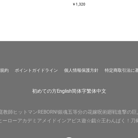
￥1,320
用規約
ポイントガイドライン
個人情報保護方針
特定商取引法に
初めての方
English
简体字
繁体中文
庭教師ヒットマンREBORN!
銀魂
五等分の花嫁
呪術廻戦
進撃の巨
ヒーローアカデミア
メイドインアビス
遊☆戯☆王
わんぱく！刀