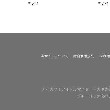
￥1,430
￥1,320
当サイトについて
総合利用規約
EC利
アイカツ！
アイドルマスター
アカギ
家
ブルーロック
僕の