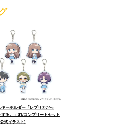
グ
ルキーホルダー「レプリカだっ
をする。」01/コンプリートセット
)(公式イラスト)