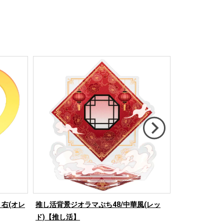
右(オレ
推し活背景ジオラマぷち48/中華風(レッ
推し活背景ジオ
ド)【推し活】
ド)【推し活】