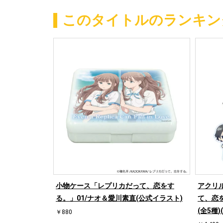
このタイトルのランキン
小物ケース「レプリカだって、恋をす
アクリ
る。」01/ナオ＆愛川素直(公式イラスト)
て、恋
(全5種
￥880