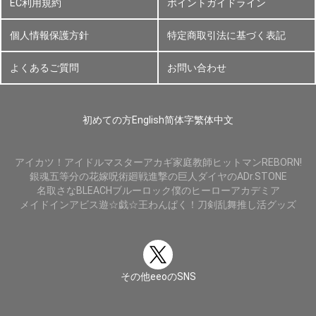
EC利用規約
ポイントガイドライン
個人情報保護方針
特定商取引法に基づく表記
よくあるご質問
お問い合わせ
初めての方
English
简体字
繁体中文
アイカツ！
アイドルマスター
アカギ
家庭教師ヒットマンREBORN!
銀魂
五等分の花嫁
呪術廻戦
進撃の巨人
ダイヤのA
Dr.STONE
名取さな
BLEACH
ブルーロック
僕のヒーローアカデミア
メイドインアビス
遊☆戯☆王
わんぱく！刀剣乱舞
推し活グッズ
その他eeoのSNS