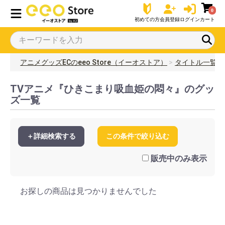
0
初めての方
会員登録
ログイン
カート
アニメグッズECのeeo Store（イーオストア）
タイトル一覧
TVアニメ『ひきこまり吸血姫の悶々』のグッ
ズ一覧
＋詳細検索する
この条件で絞り込む
販売中のみ表示
お探しの商品は見つかりませんでした