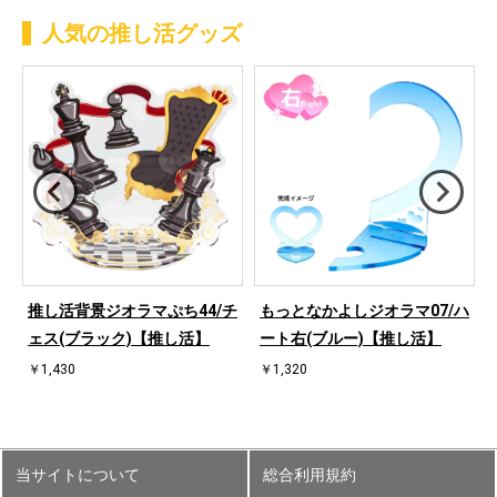
人気の推し活グッズ
ハ
推し活背景ジオラマぷち44/チ
もっとなかよしジオラマ07/ハ
ェス(ブラック)【推し活】
ート右(ブルー)【推し活】
￥1,430
￥1,320
当サイトについて
総合利用規約