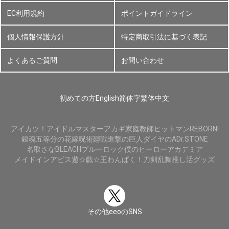
EC利用規約
ポイントガイドライン
個人情報保護方針
特定商取引法に基づく表記
よくあるご質問
お問い合わせ
初めての方
English
简体字
繁体中文
アイカツ！
アイドルマスター
アカギ
家庭教師ヒットマンREBORN!
銀魂
五等分の花嫁
呪術廻戦
進撃の巨人
ダイヤのA
Dr.STONE
名取さな
BLEACH
ブルーロック
僕のヒーローアカデミア
メイドインアビス
遊☆戯☆王
わんぱく！刀剣乱舞
推し活グッズ
その他eeoのSNS