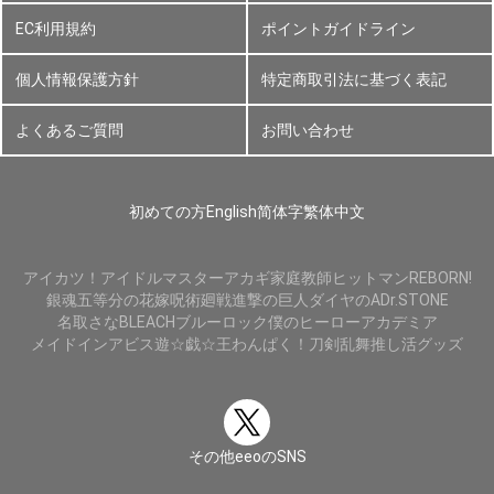
EC利用規約
ポイントガイドライン
個人情報保護方針
特定商取引法に基づく表記
よくあるご質問
お問い合わせ
初めての方
English
简体字
繁体中文
アイカツ！
アイドルマスター
アカギ
家庭教師ヒットマンREBORN!
銀魂
五等分の花嫁
呪術廻戦
進撃の巨人
ダイヤのA
Dr.STONE
名取さな
BLEACH
ブルーロック
僕のヒーローアカデミア
メイドインアビス
遊☆戯☆王
わんぱく！刀剣乱舞
推し活グッズ
その他eeoのSNS