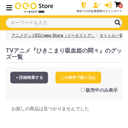
0
初めての方
会員登録
ログイン
カート
アニメグッズECのeeo Store（イーオストア）
タイトル一覧
TVアニメ『ひきこまり吸血姫の悶々』のグッ
ズ一覧
＋詳細検索する
この条件で絞り込む
販売中のみ表示
お探しの商品は見つかりませんでした