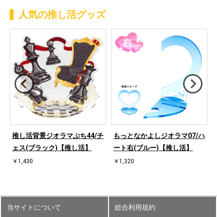
人気の推し活グッズ
ハ
推し活背景ジオラマぷち44/チ
もっとなかよしジオラマ07/ハ
ェス(ブラック)【推し活】
ート右(ブルー)【推し活】
￥1,430
￥1,320
当サイトについて
総合利用規約