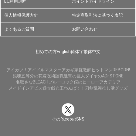
EC利用規約
ポイントガイドライン
個人情報保護方針
特定商取引法に基づく表記
よくあるご質問
お問い合わせ
初めての方
English
简体字
繁体中文
アイカツ！
アイドルマスター
アカギ
家庭教師ヒットマンREBORN!
銀魂
五等分の花嫁
呪術廻戦
進撃の巨人
ダイヤのA
Dr.STONE
名取さな
BLEACH
ブルーロック
僕のヒーローアカデミア
メイドインアビス
遊☆戯☆王
わんぱく！刀剣乱舞
推し活グッズ
その他eeoのSNS