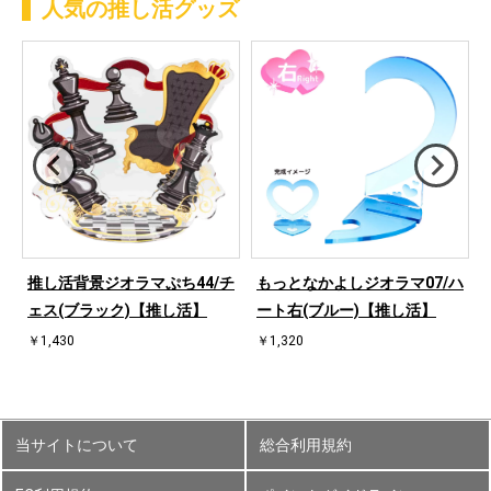
人気の推し活グッズ
ハ
推し活背景ジオラマぷち44/チ
もっとなかよしジオラマ07/ハ
ェス(ブラック)【推し活】
ート右(ブルー)【推し活】
￥1,430
￥1,320
当サイトについて
総合利用規約