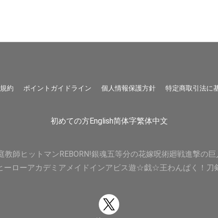
用規約
ポイントガイドライン
個人情報保護方針
特定商取引法に
初めての方
English
简体字
繁体中文
庭教師ヒットマンREBORN!
銀魂
五等分の花嫁
呪術廻戦
進撃の巨
ヒーローアカデミア
メイドインアビス
遊☆戯☆王
わんぱく！刀