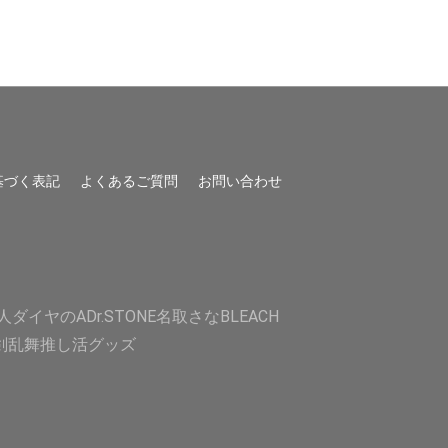
基づく表記
よくあるご質問
お問い合わせ
人
ダイヤのA
Dr.STONE
名取さな
BLEACH
剣乱舞
推し活グッズ