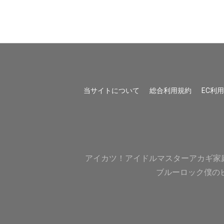
当サイトについて
総合利用規約
EC利
アイカツ！
アイドルマスター
アカギ
家
ブルーロック
僕の