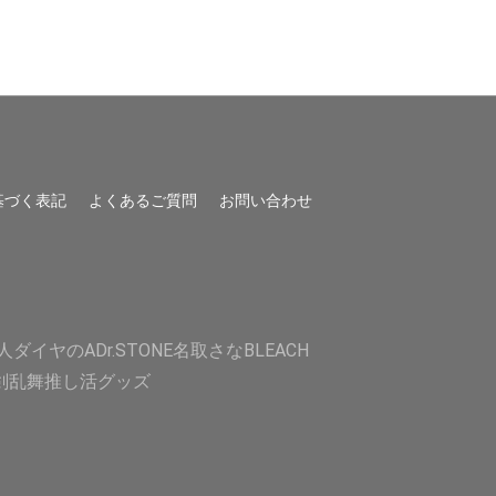
基づく表記
よくあるご質問
お問い合わせ
人
ダイヤのA
Dr.STONE
名取さな
BLEACH
剣乱舞
推し活グッズ