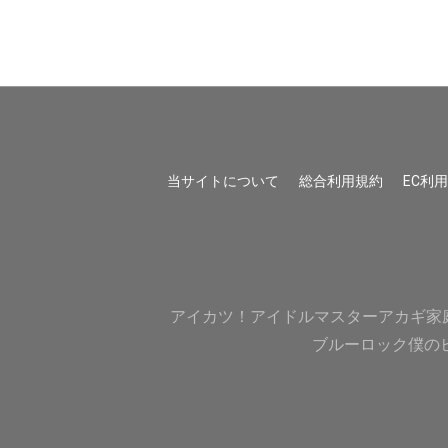
当サイトについて
総合利用規約
EC利
アイカツ！
アイドルマスター
アカギ
家
ブルーロック
僕の