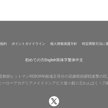
用規約
ポイントガイドライン
個人情報保護方針
特定商取引法に
初めての方
English
简体字
繁体中文
庭教師ヒットマンREBORN!
銀魂
五等分の花嫁
呪術廻戦
進撃の巨
ヒーローアカデミア
メイドインアビス
遊☆戯☆王
わんぱく！刀