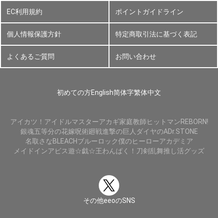
EC利用規約
ポイントガイドライン
個人情報保護方針
特定商取引法に基づく表記
よくあるご質問
お問い合わせ
初めての方
English
简体字
繁体中文
アイカツ！
アイドルマスター
アカギ
家庭教師ヒットマンREBORN!
銀魂
五等分の花嫁
呪術廻戦
進撃の巨人
ダイヤのA
Dr.STONE
名取さな
BLEACH
ブルーロック
僕のヒーローアカデミア
メイドインアビス
遊☆戯☆王
わんぱく！刀剣乱舞
推し活グッズ
その他eeoのSNS