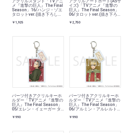
アクリルスタンド「TVアニ
アクリルアートボード(A5サ
メ『進撃の巨人』The Final
イズ)「TVアニメ『進撃の
Season」16/ハンジ・ゾエ
巨人』The Final Season」
タロットver.(描き下ろしイ
06/タロットver.(描き下ろ
ラスト)
しイラスト)
￥1,925
￥2,750
パーツ付きアクリルキーホ
パーツ付きアクリルキーホ
ルダー「TVアニメ『進撃の
ルダー「TVアニメ『進撃の
巨人』The Final Season」
巨人』The Final Season」
05/エレン・イェーガー タ
06/アルミン・アルレルト
ロットver.(描き下ろしイラ
タロットver.(描き下ろしイ
￥990
￥990
スト)
ラスト)