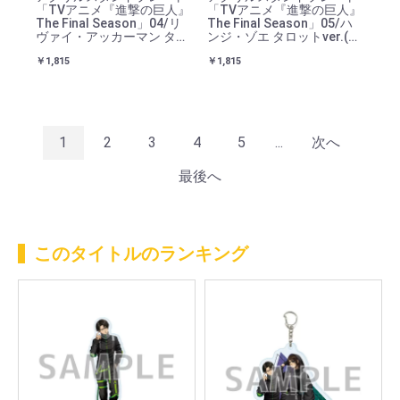
「TVアニメ『進撃の巨人』
「TVアニメ『進撃の巨人』
The Final Season」04/リ
The Final Season」05/ハ
ヴァイ・アッカーマン タロ
ンジ・ゾエ タロットver.(グ
ットver.(グラフアートイラ
ラフアートイラスト)
￥1,815
￥1,815
スト)
1
2
3
4
5
...
次へ
最後へ
このタイトルのランキング