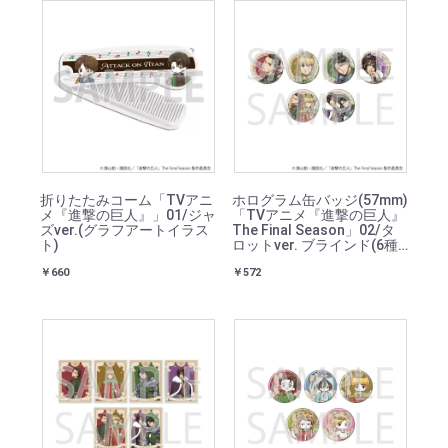
折りたたみコーム「TVアニ
ホログラム缶バッジ(57mm)
メ『進撃の巨人』」01/ジャ
「TVアニメ『進撃の巨人』
ズver.(グラフアートイラス
The Final Season」02/タ
ト)
ロットver. ブラインド(6種)
(描き下ろしイラスト)
￥660
￥572