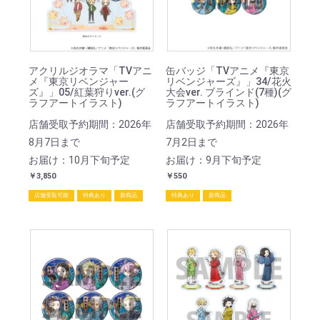
アクリルジオラマ「TVアニ
缶バッジ「TVアニメ『東京
メ『東京リベンジャー
リベンジャーズ』」34/花火
ズ』」05/紅葉狩りver.(グ
大会ver. ブラインド(7種)(グ
ラフアートイラスト)
ラフアートイラスト)
店舗受取予約期間：2026年
店舗受取予約期間：2026年
8月7日まで
7月2日まで
お届け：10月下旬予定
お届け：9月下旬予定
￥3,850
￥550
店舗受取可能
特典あり
新商品
特典あり
新商品