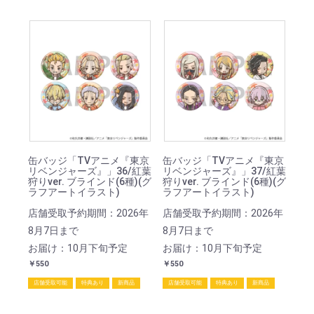
缶バッジ「TVアニメ『東京
缶バッジ「TVアニメ『東京
リベンジャーズ』」36/紅葉
リベンジャーズ』」37/紅葉
狩りver. ブラインド(6種)(グ
狩りver. ブラインド(6種)(グ
ラフアートイラスト)
ラフアートイラスト)
店舗受取予約期間：2026年
店舗受取予約期間：2026年
8月7日まで
8月7日まで
お届け：10月下旬予定
お届け：10月下旬予定
￥550
￥550
店舗受取可能
特典あり
新商品
店舗受取可能
特典あり
新商品