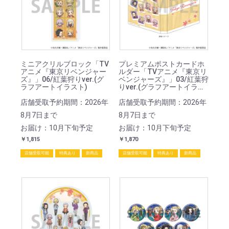
ミニアクリルブロック「TV
プレミアムポストカードホ
アニメ『東京リベンジャー
ルダー「TVアニメ『東京リ
ズ』」06/紅葉狩りver.(グ
ベンジャーズ』」03/紅葉狩
ラフアートイラスト)
りver.(グラフアートイラス
ト)
店舗受取予約期間：2026年
店舗受取予約期間：2026年
8月7日まで
8月7日まで
お届け：10月下旬予定
お届け：10月下旬予定
￥1,815
￥1,870
店舗受取可能
特典あり
新商品
店舗受取可能
特典あり
新商品