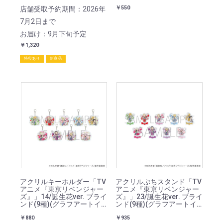
￥550
店舗受取予約期間：2026年
7月2日まで
お届け：9月下旬予定
￥1,320
特典あり
新商品
アクリルキーホルダー「TV
アクリルぷちスタンド「TV
アニメ『東京リベンジャー
アニメ『東京リベンジャー
ズ』」14/誕生花ver. ブライ
ズ』」23/誕生花ver. ブライ
ンド(9種)(グラフアートイ
ンド(9種)(グラフアートイ
ラスト)
ラスト)
￥880
￥935