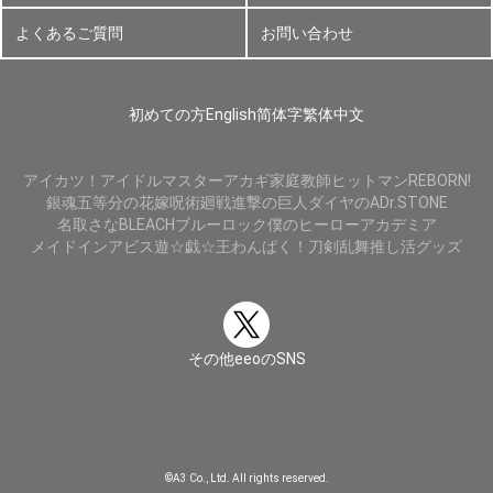
よくあるご質問
お問い合わせ
初めての方
English
简体字
繁体中文
アイカツ！
アイドルマスター
アカギ
家庭教師ヒットマンREBORN!
銀魂
五等分の花嫁
呪術廻戦
進撃の巨人
ダイヤのA
Dr.STONE
名取さな
BLEACH
ブルーロック
僕のヒーローアカデミア
メイドインアビス
遊☆戯☆王
わんぱく！刀剣乱舞
推し活グッズ
その他eeoのSNS
©A3 Co., Ltd. All rights reserved.