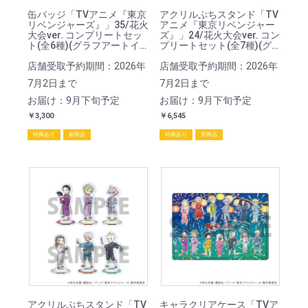
缶バッジ「TVアニメ『東京
アクリルぷちスタンド「TV
リベンジャーズ』」35/花火
アニメ『東京リベンジャー
大会ver. コンプリートセッ
ズ』」24/花火大会ver. コン
ト(全6種)(グラフアートイ
プリートセット(全7種)(グ
ラスト)
ラフアートイラスト)
店舗受取予約期間：2026年
店舗受取予約期間：2026年
7月2日まで
7月2日まで
お届け：9月下旬予定
お届け：9月下旬予定
￥3,300
￥6,545
特典あり
新商品
特典あり
新商品
アクリルぷちスタンド「TV
キャラクリアケース「TVア