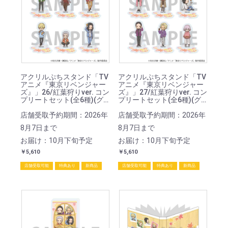
アクリルぷちスタンド「TV
アクリルぷちスタンド「TV
アニメ『東京リベンジャー
アニメ『東京リベンジャー
ズ』」26/紅葉狩りver. コン
ズ』」27/紅葉狩りver. コン
プリートセット(全6種)(グ
プリートセット(全6種)(グ
ラフアートイラスト)
ラフアートイラスト)
店舗受取予約期間：2026年
店舗受取予約期間：2026年
8月7日まで
8月7日まで
お届け：10月下旬予定
お届け：10月下旬予定
￥5,610
￥5,610
店舗受取可能
特典あり
新商品
店舗受取可能
特典あり
新商品