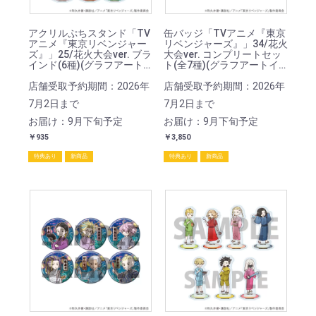
アクリルぷちスタンド「TV
缶バッジ「TVアニメ『東京
アニメ『東京リベンジャー
リベンジャーズ』」34/花火
ズ』」25/花火大会ver. ブラ
大会ver. コンプリートセッ
インド(6種)(グラフアート
ト(全7種)(グラフアートイ
イラスト)
ラスト)
店舗受取予約期間：2026年
店舗受取予約期間：2026年
7月2日まで
7月2日まで
お届け：9月下旬予定
お届け：9月下旬予定
￥935
￥3,850
特典あり
新商品
特典あり
新商品