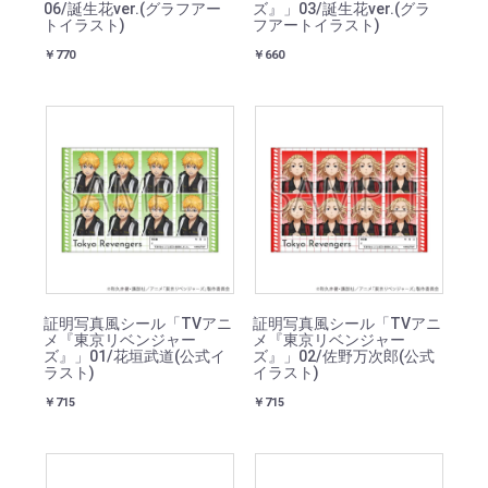
06/誕生花ver.(グラフアー
ズ』」03/誕生花ver.(グラ
トイラスト)
フアートイラスト)
￥770
￥660
証明写真風シール「TVアニ
証明写真風シール「TVアニ
メ『東京リベンジャー
メ『東京リベンジャー
ズ』」01/花垣武道(公式イ
ズ』」02/佐野万次郎(公式
ラスト)
イラスト)
￥715
￥715