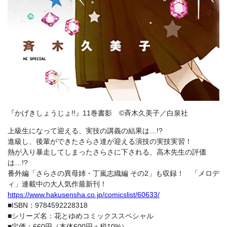
『かげきしょうじょ!!』11巻書影 ©斉木久美子／白泉社
上級生になって迎える、実技の講義の結果は…!?
進級し、後輩ができたさらさ達が迎える演技の実技実習！
熱が入り暴走してしまったさらさに下される、高木先生の評価
は…!?
番外編「さらさの異母姉・丁嵐志織編 その2」も収録！ 「メロデ
ィ」連載中の大人気作最新刊！
https://www.hakusensha.co.jp/comicslist/60633/
■ISBN：9784592228318
■シリーズ名：花とゆめコミックススペシャル
■定価：660円（本体600円＋税10%）