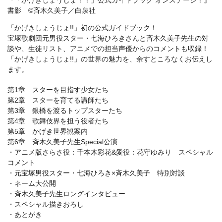
書影 ©斉木久美子／白泉社
「かげきしょうじょ!!」初の公式ガイドブック！
宝塚歌劇団元男役スター・七海ひろきさんと斉木久美子先生の対
談や、生徒リスト、アニメでの担当声優からのコメントも収録！
「かげきしょうじょ!!」の世界の魅力を、余すところなくお伝えし
ます。
第1章 スターを目指す少女たち
第2章 スターを育てる講師たち
第3章 銀橋を渡るトップスターたち
第4章 歌舞伎界を担う役者たち
第5章 かげき世界観案内
第6章 斉木久美子先生Special公演
・アニメ版さらさ役：千本木彩花&愛役：花守ゆみり スペシャル
コメント
・元宝塚男役スター・七海ひろき×斉木久美子 特別対談
・ネーム大公開
・斉木久美子先生ロングインタビュー
・スペシャル描きおろし
・あとがき