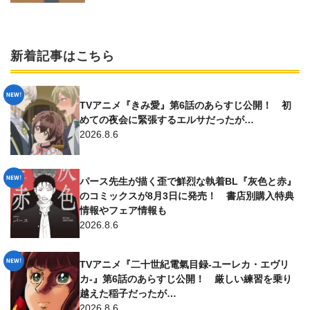
新着記事はこちら
TVアニメ『きみ愛』第6話のあらすじ公開！ 初
めての夜会に緊張するエルサだったが…
2026.8.6
パース先生が描く歪で鮮烈な執着BL『灰色と赤』
のコミックスが8月3日に発売！ 書店別購入特典
情報やフェア情報も
2026.8.6
TVアニメ『二十世紀電氣目録-ユーレカ・エヴリ
カ-』第6話のあらすじ公開！ 厳しい練習を乗り
越えた稲子だったが…
2026.8.6