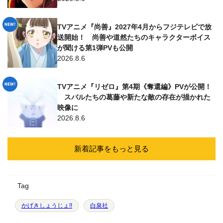
TVアニメ『尚善』2027年4月からフジテレビで放
送開始！ 尚善や道然たちのキャラクターボイス
が聞ける第1弾PVも公開
2026.8.6
TVアニメ『リゼロ』第4期《奪還編》PVが公開！
スバルたちの葛藤や新たな敵の存在が描かれた
映像に
2026.8.6
新着記事をもっと見る
Tag
かげきしょうじょ!!
白泉社