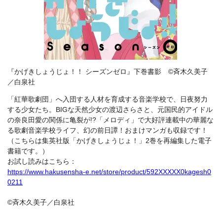
『かげきしょうじょ！！ シーズンゼロ』下巻書影 ©斉木久美子
／白泉社
「紅華歌劇団」へ入団する人材を育成する音楽学校で、日夜努力
する少女たち。BIGな天然少女の渡辺さらさと、元国民的アイドル
の奈良田愛の関係に亀裂が!?「メロディ」で大好評連載中の華麗な
る歌劇音楽学校ライフ、幻の前日譚！おまけマンガも収録です！
（こちらは集英社版「かげきしょうじょ！」2巻を再編集した電子
書籍です。）
お試し読みはこちら：
https://www.hakusensha-e.net/store/product/592XXXXX0kagesh0
0211
©斉木久美子／白泉社