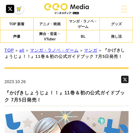
マンガ・ラノベ・
TOP 新着
アニメ・映画
グッズ
ゲーム
舞台・音楽・
声優
BL
推し活
VTuber
TOP
»
all
»
マンガ・ラノベ・ゲーム
»
マンガ
»
『かげきし
ょうじょ！！』11巻＆初の公式ガイドブック 7月5日発売！
2023.10.26
『かげきしょうじょ！！』11巻＆初の公式ガイドブッ
ク 7月5日発売！