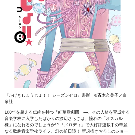
『かげきしょうじょ！！ シーズンゼロ』書影 ©斉木久美子／白
泉社
100年を超える伝統を持つ「紅華歌劇団」―。その人材を育成する
音楽学校に入学したばかりの渡辺さらさは、憧れの「オスカル
様」になれるのでしょうか!? 「メロディ」で大好評連載中の華麗
なる歌劇音楽学校ライフ、幻の前日譚！ 新規描きおろしのショー