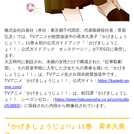
株式会社白泉社（本社：東京都千代田区、代表取締役社長：菅原
弘文）では、TVアニメが絶賛放送中の斉木久美子『かげきしょう
じょ！！』11巻＆初の公式ガイドブック『「かげきしょうじ
ょ！！」公式ガイドブック オンステージ！』が7月5日に発売し
ます。
大正時代に創設され、未婚の女性だけで構成された『紅華歌劇
団』。その音楽学校に入学した少女たちの青春を描いた『かげき
しょうじょ！！』は、TVアニメ化され現在絶賛放送中です。
TVアニメ「かげきしょうじょ！！」公式サイト：
https://kageki-an
ime.com/
TVアニメ「かげきしょうじょ！！」は、前日譚『かげきしょうじ
ょ！！ シーズンゼロ』（
https://www.hakusensha.co.jp/comicslis
t/53883/
）に収録された内容から映像化されています。
『かげきしょうじょ!!』11巻 斉木久美