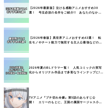
【2026年最新版】泣ける感動アニメおすすめ30
選！ 号泣必須の名作をご紹介!! あなたのなかの
ランキングは？
【2026年春版】異世界アニメおすすめ43選！ 転
生モノやチート能力で無双する主人公最強などの人
気作品、異世界ファンタジーや隠れた名作までご紹
介!!
2026年夏のBLドラマ一覧！ 人気コミックの実写
化からオリジナル作品まで多彩なラインナップに!!
【7月放送・配信開始】
TVアニメ『ブチ切れ令嬢』第5話のあらすじ公
開！ エリーのもとに、王国の属国サージャス小王
国が帝国に宣戦布告したと急報が入る