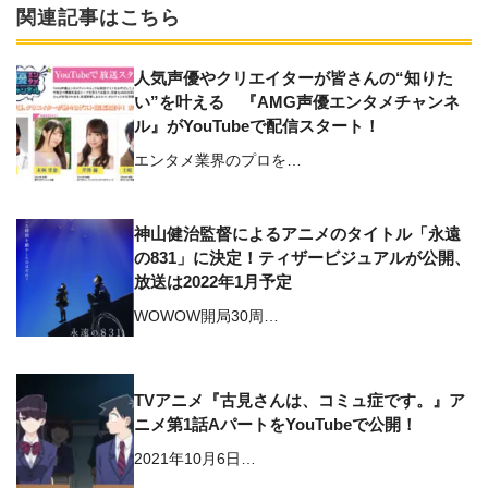
関連記事はこちら
人気声優やクリエイターが皆さんの“知りた
い”を叶える 『AMG声優エンタメチャンネ
ル』がYouTubeで配信スタート！
エンタメ業界のプロを…
神山健治監督によるアニメのタイトル「永遠
の831」に決定！ティザービジュアルが公開、
放送は2022年1月予定
WOWOW開局30周…
TVアニメ『古見さんは、コミュ症です。』ア
ニメ第1話AパートをYouTubeで公開！
2021年10月6日…