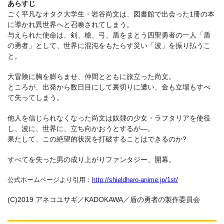
あらすじ
ごく平凡なオタク大学生・岩谷尚文は、図書館で出会った1冊の本
に導かれ異世界へと召喚されてしまう。
与えられた使命は、剣、槍、弓、盾をまとう四聖勇者の一人「盾
の勇者」として、世界に混沌をもたらす災い「波」を振り払うこ
と。
大冒険に胸を膨らませ、仲間とともに旅立った尚文。
ところが、出発から数日目にして裏切りに遭い、金も立場もすべ
て失ってしまう。
他人を信じられなくなった尚文は奴隷の少女・ラフタリアを使役
し、波に、世界に、立ち向かおうとするが―。
果たして、この絶望的状況を打破することはできるのか?
すべてを失った男の成り上がりファンタジー、開幕。
公式ホームページより引用：
http://shieldhero-anime.jp/1st/
(C)2019 アネコユサギ／KADOKAWA／盾の勇者の製作委員会