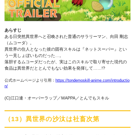
あらすじ
ある日突然異世界へと召喚された普通のサラリーマン、向田 剛志
（ムコーダ）。
異世界の住人となった彼の固有スキルは『ネットスーパー』とい
う一見しょぼいものだった…。
落胆するムコーダだったが、実はこのスキルで取り寄せた現代の
食品は異世界だととんでもない効果を発揮して……!?
公式ホームページより引用：
https://tondemoskill-anime.com/introductio
n/
(C)江口連・オーバーラップ／MAPPA／とんでもスキル
（13）異世界の沙汰は社畜次第