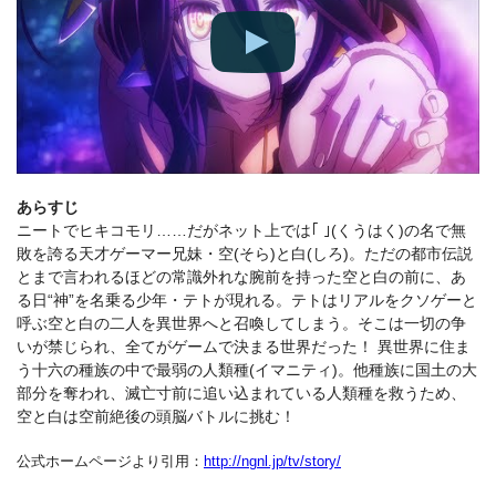
あらすじ
ニートでヒキコモリ……だがネット上では｢ ｣(くうはく)の名で無
敗を誇る天才ゲーマー兄妹・空(そら)と白(しろ)。ただの都市伝説
とまで言われるほどの常識外れな腕前を持った空と白の前に、あ
る日“神”を名乗る少年・テトが現れる。テトはリアルをクソゲーと
呼ぶ空と白の二人を異世界へと召喚してしまう。そこは一切の争
いが禁じられ、全てがゲームで決まる世界だった！ 異世界に住ま
う十六の種族の中で最弱の人類種(イマニティ)。他種族に国土の大
部分を奪われ、滅亡寸前に追い込まれている人類種を救うため、
空と白は空前絶後の頭脳バトルに挑む！
公式ホームページより引用：
http://ngnl.jp/tv/story/