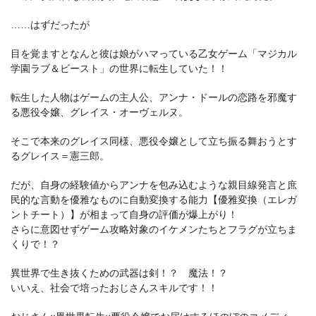
……はずだったが
目を覚ますとなんと彼は娘がハマっている乙女ゲーム「マジカル
学園ラブ＆ビースト」の世界に転生していた！！
転生した人物はゲームの主人公、アンナ・ドールの恋路を邪魔す
る悪役令嬢、グレイス・オーヴェルヌ。
そこで本来のグレイス同様、悪役令嬢として立ち振る舞おうとす
るグレイス＝憲三郎。
だが、自身の経験値からアンナを包み込むような親目線発言と庶
民的な言動を優雅なものに自動変換する能力【優雅変換（エレガ
ントチート）】が相まって自身の評価が爆上がり！
さらに意図せずゲーム攻略対象のイケメンたちとフラグが立ちま
くりで！？
異世界で生き抜くための武器は剣！？ 魔法！？
いいえ、社会で培ったおじさんスキルです！！