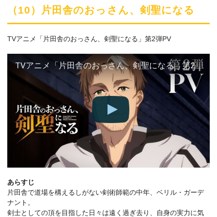
（10）片田舎のおっさん、剣聖になる
TVアニメ「片田舎のおっさん、剣聖になる」第2弾PV
TVアニメ「片田舎のおっさん、剣聖になる」第2弾PV | 2025.04 ON AIR
あらすじ
片田舎で道場を構えるしがない剣術師範の中年、ベリル・ガーデ
ナント。
剣士としての頂を目指した日々は遠く過ぎ去り、自身の実力に気