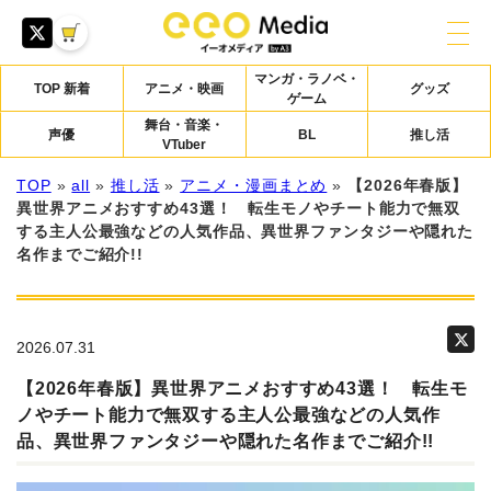
マンガ・ラノベ・
TOP 新着
アニメ・映画
グッズ
ゲーム
舞台・音楽・
声優
BL
推し活
VTuber
TOP
»
all
»
推し活
»
アニメ・漫画まとめ
»
【2026年春版】
異世界アニメおすすめ43選！ 転生モノやチート能力で無双
する主人公最強などの人気作品、異世界ファンタジーや隠れた
名作までご紹介!!
2026.07.31
【2026年春版】異世界アニメおすすめ43選！ 転生モ
ノやチート能力で無双する主人公最強などの人気作
品、異世界ファンタジーや隠れた名作までご紹介!!