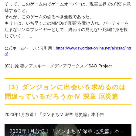
そして、このゲーム内でゲームオーバーは、現実世界での”死”を意
味すること。
それが、このゲームの恐るべき全貌であった。
キリトは、いち早くこのMMOの”真実”を受け入れ、パーティーを
組まないソロプレイヤーとして、終わりの見えない死闘に身を投
じていく……。
公式ホームページより引用：
https://www.swordart-online.net/aincrad/intr
o/
(C)川原 礫／アスキー・メディアワークス／SAO Project
（3）ダンジョンに出会いを求めるのは
間違っているだろうかⅣ 深章 厄災篇
2023年1月放送！『ダンまちⅣ 深章 厄災篇』本予告
2023年1月放送！『ダンまちⅣ 深章 厄災篇』本予告