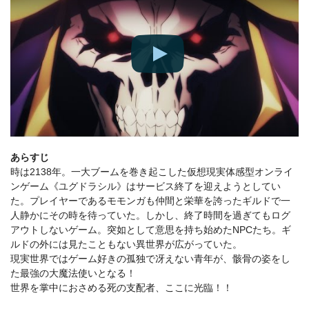
あらすじ
時は2138年。一大ブームを巻き起こした仮想現実体感型オンライ
ンゲーム《ユグドラシル》はサービス終了を迎えようとしてい
た。プレイヤーであるモモンガも仲間と栄華を誇ったギルドで一
人静かにその時を待っていた。しかし、終了時間を過ぎてもログ
アウトしないゲーム。突如として意思を持ち始めたNPCたち。ギ
ルドの外には見たこともない異世界が広がっていた。
現実世界ではゲーム好きの孤独で冴えない青年が、骸骨の姿をし
た最強の大魔法使いとなる！
世界を掌中におさめる死の支配者、ここに光臨！！