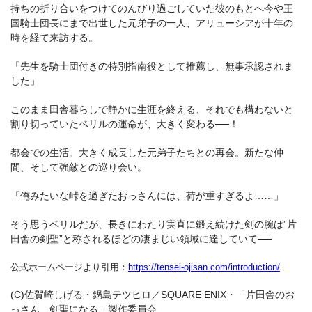
持ちの折り合いをつけてのんびり過ごしていた彼のもとへ今や王
国騎士団長にまで出世した元弟子の一人、アリューシアが十年の
時を経て来訪する。
「先生を騎士団付きの特別指南役として推薦し、無事承認されま
した」
このまま田舎暮らしで静かに生涯を終える、それでも構わないと
割り切っていたベリルの運命が、大きく変わる──！
都会での生活。大きく成長した元弟子たちとの再会。新たな仲
間、そして強敵との巡り会い。
「俺みたいな峠を過ぎたおっさんには、荷が重すぎるよ……」
そう思うベリルだが、長きにわたり実直に鍛え続けた剣の腕は”片
田舎の剣聖”と称されるほどの凄まじい領域に達していて──
公式ホームページより引用：
https://tensei-ojisan.com/introduction/
(C)佐賀崎しげる・鍋島テツヒロ／SQUARE ENIX・「片田舎のお
っさん、剣聖になる」製作委員会