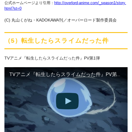
公式ホームページより引用：
http://overlord-anime.com/_season1/story.
html?st=0
(C) 丸山くがね・KADOKAWA刊／オーバーロード製作委員会
（5）転生したらスライムだった件
TVアニメ『転生したらスライムだった件』PV第1弾
TVアニメ『転生したらスライムだった件』PV第1弾