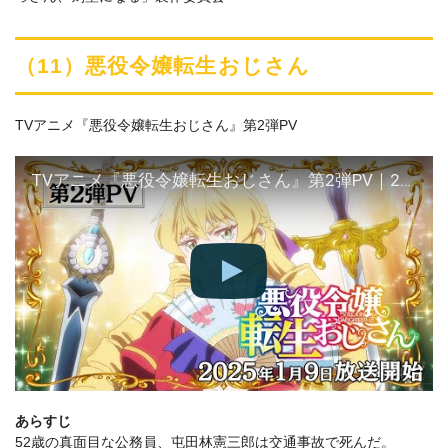
（11）悪役令嬢転生おじさん
TVアニメ『悪役令嬢転生おじさん』第2弾PV
TVアニメ『悪役令嬢転生おじさん』第2弾PV｜2025年1月9日（木）全国同時放送！
あらすじ
52歳の真面目な公務員、屯田林憲三郎は交通事故で死んだ。