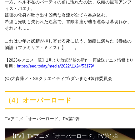
一方、ベル不在のパーティの前に現れたのは、双頭の巨竜アンフ
ィス・バエナ。
破壊の化身が吐き出す凶悪な炎流が全てを呑み込む。
希望も光明も失われた迷宮で、冒険者達が辿る運命は幕切れか、
それとも……
これは少年と妖精が押し寄せる死に抗う、過酷に満ちた【眷族の
物語（ファミリア・ミィス）】――。
【2023冬アニメ一覧】1月より放送開始の新作・再放送アニメ情報より
引用：
https://eeo.today/media/2022/11/24/53179/
(C)大森藤ノ・SBクリエイティブ/ダンまち4製作委員会
（4）オーバーロード
TVアニメ「オーバーロード」PV第1弾
【PV】TVアニメ「オーバーロード」PV第1弾