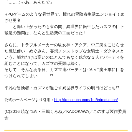
「……じゃあ、あんたで」
RPGゲームのような異世界で、憧れの冒険者生活エンジョイ！め
ざせ勇者！
……と舞い上がったのも束の間、異世界に転生したカズマの目下
緊急の難問は、なんと生活費の工面だった！
さらに、トラブルメーカーの駄女神・アクア、中二病をこじらせ
た魔法使い・めぐみん、妄想ノンストップな女騎士・ダクネスと
いう、能力だけは高いのにとんでもなく残念な３人とパーティを
組むことになって、カズマの受難は続く。
そして、そんなある日、カズマ達パーティはついに魔王軍に目を
つけられてしまい―――!?
平凡な冒険者・カズマが過ごす異世界ライフの明日はどっち!?
公式ホームページより引用：
http://konosuba.com/1st/introduction/
(C)2016 暁なつめ・三嶋くろね／KADOKAWA／このすば製作委員
会