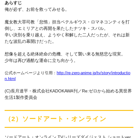
あらすじ
俺が必ず、お前を救ってみせる。
魔女教大罪司教「怠惰」担当ペテルギウス・ロマネコンティを打
倒し、エミリアとの再開を果たしたナツキ・スバル。
辛い決別を乗り越え、ようやく和解した二人だったが、それは新
たな波乱の幕開けだった。
想像を超える絶体絶命の危機、そして襲い来る無慈悲な現実。
少年は再び過酷な運命に立ち向かう。
公式ホームページより引用：
http://re-zero-anime.jp/tv/story/introductio
n.html
(C)長月達平・株式会社KADOKAWA刊／Re:ゼロから始める異世界
生活1製作委員会
（2）ソードアート・オンライン
ソードアート・オンライン TVシリーズダイジェスト ショートver.