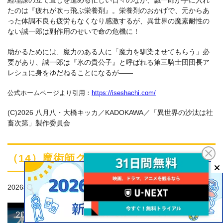
経理課の立て直しを進める忙しい日々のなか、誠一郎が手に入れ
たのは『疲れが吹っ飛ぶ栄養剤』。栄養剤のおかげで、元からあ
った体調不良も疲労もなくなり感激するが、異世界の魔素耐性の
ない誠一郎は副作用のせいで命の危機に！
助かるためには、魔力のある人に「魔力を馴染ませてもらう」必
要があり、誠一郎は『氷の貴公子』と呼ばれる第三騎士団団長ア
レシュに身をゆだねることになるが――
公式ホームページより引用：
https://iseshachi.com/
(C)2026 八月八・大橋キッカ／KADOKAWA／「異世界の沙汰は社
畜次第」製作委員会
（14）魔術師クノンは見えている
2026年1月4日放送TVアニメ「魔術師クノンは見えている」本PV
2026年1月4日放送TVアニメ「魔術師クノンは見えている」本PV