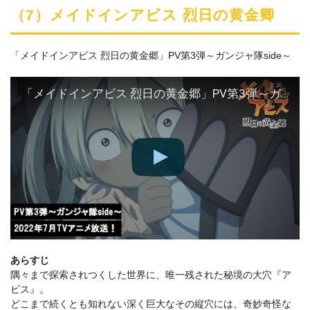
（7）メイドインアビス 烈日の黄金卿
「メイドインアビス 烈日の黄金郷」PV第3弾～ガンジャ隊side～
「メイドインアビス 烈日の黄金郷」PV第3弾～ガンジャ隊side～
あらすじ
隅々まで探索されつくした世界に、唯一残された秘境の大穴『ア
ビス』。
どこまで続くとも知れない深く巨大なその縦穴には、奇妙奇怪な