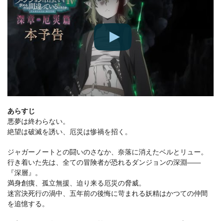
あらすじ
悪夢は終わらない。
絶望は破滅を誘い、厄災は惨禍を招く。
ジャガーノートとの闘いのさなか、奈落に消えたベルとリュー。
行き着いた先は、全ての冒険者が恐れるダンジョンの深淵――
『深層』。
満身創痍、孤立無援、迫り来る厄災の脅威。
迷宮決死行の渦中、五年前の後悔に苛まれる妖精はかつての仲間
を追憶する。