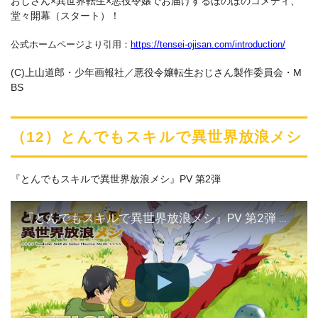
おじさん×異世界転生×悪役令嬢でお届けするほのぼのコメディ、
堂々開幕（スタート）！
公式ホームページより引用：
https://tensei-ojisan.com/introduction/
(C)上山道郎・少年画報社／悪役令嬢転生おじさん製作委員会・M
BS
（12）とんでもスキルで異世界放浪メシ
『とんでもスキルで異世界放浪メシ』PV 第2弾
『とんでもスキルで異世界放浪メシ』PV 第2弾 ／ Campfire Cooking in Another World with My Absurd Skill – 2nd Trailer