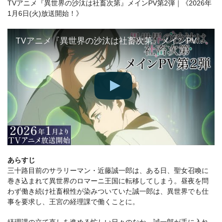
TVアニメ『異世界の沙汰は社畜次第』メインPV第2弾｜《2026年
1月6日(火)放送開始！》
TVアニメ『異世界の沙汰は社畜次第』メインPV第2弾｜《2026年1月6日(火)放送開始！》
あらすじ
三十路目前のサラリーマン・近藤誠一郎は、ある日、聖女召喚に
巻き込まれて異世界のロマーニ王国に転移してしまう。昼夜を問
わず働き続け社畜根性が染みついていた誠一郎は、異世界でも仕
事を要求し、王宮の経理課で働くことに。