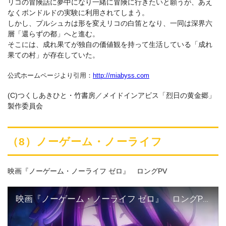
リコの冒険話に夢中になり一緒に冒険に行きたいと願うが、あえ
なくボンドルドの実験に利用されてしまう。
しかし、プルシュカは形を変えリコの白笛となり、一同は深界六
層「還らずの都」へと進む。
そこには、成れ果てが独自の価値観を持って生活している「成れ
果ての村」が存在していた。
公式ホームページより引用：
http://miabyss.com
(C)つくしあきひと・竹書房／メイドインアビス「烈日の黄金郷」
製作委員会
（8）ノーゲーム・ノーライフ
映画『ノーゲーム・ノーライフ ゼロ』 ロングPV
映画『ノーゲーム・ノーライフ ゼロ』 ロングPV（Anime Expo 2017 公開ver.）