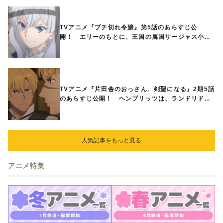
TVアニメ『ブチ切れ令嬢』第5話のあらすじ公
開！ エリーのもとに、王国の属国サージャス小王
国が帝国に宣戦布告したと急報が入る
TVアニメ『片田舎のおっさん、剣聖になる』2期5話
のあらすじ公開！ ヘンブリッツは、ランドリドに
立ち合いを申し入れ…
人気記事をもっと見る
アニメ特集