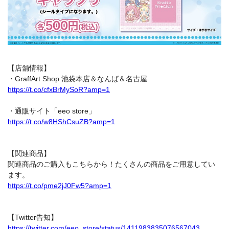
【店舗情報】
・GraffArt Shop 池袋本店＆なんば＆名古屋
https://t.co/cfxBrMySoR?amp=1
・通販サイト「eeo store」
https://t.co/w8HShCsuZB?amp=1
【関連商品】
関連商品のご購入もこちらから！たくさんの商品をご用意してい
ます。
https://t.co/pme2jJ0Fw5?amp=1
【Twitter告知】
https://twitter.com/eeo_store/status/1411983835076567043