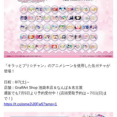
『キラッとプリ☆チャン』のアニメシーンを使用した缶ガチャが
登場！
日程：8/7(土)～
店舗：GraffArt Shop 池袋本店＆なんば＆名古屋
通販でも7月5日より予約受付中！(店頭受取予約は～7/11(日)ま
で！)
https://t.co/pme2jJ0Fw5?amp=1