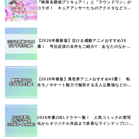
『映画名探偵プリキュア！』と「ラウンドワン」が
コラボ！ キュアアンサーたちのアクスタなどコラ
ボグッズが8月1日から登場
【2026年最新版】泣ける感動アニメおすすめ30
選！ 号泣必須の名作をご紹介!! あなたのなかの
ランキングは？
【2026年春版】異世界アニメおすすめ43選！ 転
生モノやチート能力で無双する主人公最強などの人
気作品、異世界ファンタジーや隠れた名作までご紹
介!!
2026年夏のBLドラマ一覧！ 人気コミックの実写
化からオリジナル作品まで多彩なラインナップに!!
【7月放送・配信開始】