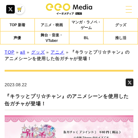
マンガ・ラノベ・
TOP 新着
アニメ・映画
グッズ
ゲーム
舞台・音楽・
声優
BL
推し活
VTuber
TOP
»
all
»
グッズ
»
アニメ
»
『キラッとプリ☆チャン』の
アニメシーンを使用した缶ガチャが登場！
2023.08.22
『キラッとプリ☆チャン』のアニメシーンを使用した
缶ガチャが登場！