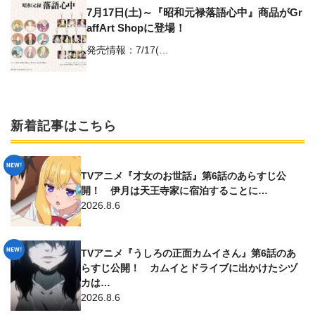
7月17日(土)～『昭和元禄落語心中』商品がGr
affArt Shopに登場！
発売情報：7/17(…
新着記事はこちら
TVアニメ『才女のお世話』第6話のあらすじ公
開！ 伊月は天王寺家に宿泊することに…
2026.8.6
TVアニメ『うしろの正面カムイさん』第6話のあ
らすじ公開！ カムイとドライブに出かけたシヅ
カは…
2026.8.6