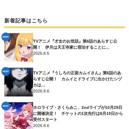
新着記事はこちら
TVアニメ『才女のお世話』第6話のあらすじ公
開！ 伊月は天王寺家に宿泊することに…
2026.8.6
TVアニメ『うしろの正面カムイさん』第6話のあ
らすじ公開！ カムイとドライブに出かけたシヅ
カは…
2026.8.6
ホロライブ・さくらみこ、2ndライブが10月29日
に開催決定！ チケットの1次先行は8月10日から
受付スタート
2026.8.6