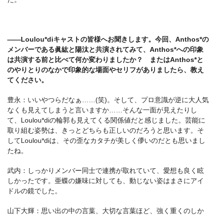
――Loulou*diキャストの皆様へお聞きします。今回、Anthos*の
メンバーである眞紘と陽汰と共演されてみて、Anthos*への印象
は共演する前と比べて何か変わりましたか？ またはAnthos*と
のやりとりのなかで印象的な場面やセリフがありましたら、教え
てください。
豊永：いいやつらだなぁ……(笑)。そして、プロ意識が逆に大人気
なくも見えてしまうと言いますか……そんな一面が見えたりし
て、Loulou*diの輪郭も見えてくる関係値だと感じました。芸能に
取り組む姿勢は、きっとどちらも正しいのだろうと思います。そ
してLoulou*diは、その歪なカタチが美しく儚いのだとも思いまし
たね。
武内：しっかりメンバー同士で連携が取れていて、愛想も良く眩
しかったです。亜蝶の嫌味に対しても、動じない姿はまさにアイ
ドルの鏡でした。
山下大輝：思い出の中の言葉、大切な言葉ほど、強く重くのしか