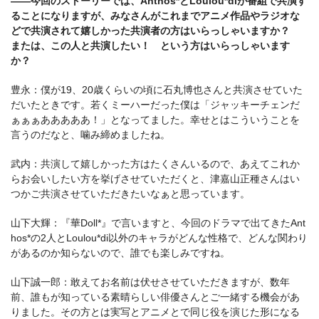
――今回のストーリーでは、Anthos*とLoulou*diが番組で共演す
ることになりますが、みなさんがこれまでアニメ作品やラジオな
どで共演されて嬉しかった共演者の方はいらっしゃいますか？
または、この人と共演したい！ という方はいらっしゃいます
か？
豊永：僕が19、20歳くらいの頃に石丸博也さんと共演させていた
だいたときです。若くミーハーだった僕は「ジャッキーチェンだ
ぁぁぁあああああ！」となってました。幸せとはこういうことを
言うのだなと、噛み締めましたね。
武内：共演して嬉しかった方はたくさんいるので、あえてこれか
らお会いしたい方を挙げさせていただくと、津嘉山正種さんはい
つかご共演させていただきたいなぁと思っています。
山下大輝：『華Doll*』で言いますと、今回のドラマで出てきたAnt
hos*の2人とLoulou*di以外のキャラがどんな性格で、どんな関わり
があるのか知らないので、誰でも楽しみですね。
山下誠一郎：敢えてお名前は伏せさせていただきますが、数年
前、誰もが知っている素晴らしい俳優さんとご一緒する機会があ
りました。その方とは実写とアニメとで同じ役を演じた形になる