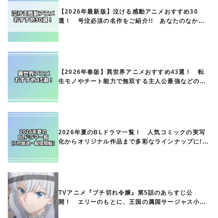
【2026年最新版】泣ける感動アニメおすすめ30
選！ 号泣必須の名作をご紹介!! あなたのなかの
ランキングは？
【2026年春版】異世界アニメおすすめ43選！ 転
生モノやチート能力で無双する主人公最強などの人
気作品、異世界ファンタジーや隠れた名作までご紹
介!!
2026年夏のBLドラマ一覧！ 人気コミックの実写
化からオリジナル作品まで多彩なラインナップに!!
【7月放送・配信開始】
TVアニメ『ブチ切れ令嬢』第5話のあらすじ公
開！ エリーのもとに、王国の属国サージャス小王
国が帝国に宣戦布告したと急報が入る