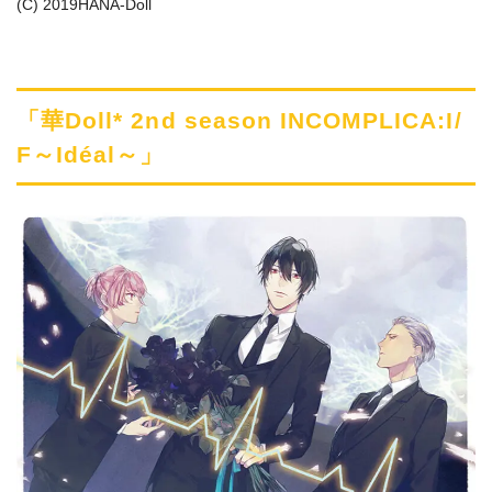
(C) 2019HANA-Doll
「華Doll* 2nd season INCOMPLICA:I/
F～Idéal～」