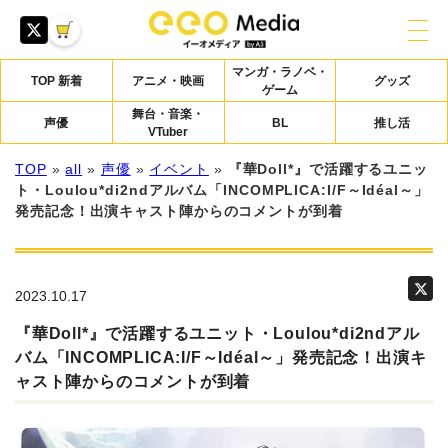
マンガ・ラノベ・
TOP 新着
アニメ・映画
グッズ
ゲーム
舞台・音楽・
声優
BL
推し活
VTuber
TOP
»
all
»
声優
»
イベント
»
『華Doll*』で活躍するユニッ
ト・Loulou*di2ndアルバム「INCOMPLICA:I/F～Idéal～」
発売記念！出演キャスト陣からのコメントが到着
2023.10.17
『華Doll*』で活躍するユニット・Loulou*di2ndアル
バム「INCOMPLICA:I/F～Idéal～」発売記念！出演キ
ャスト陣からのコメントが到着