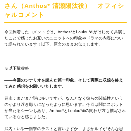
さん（Anthos* 清瀬陽汰役） オフィシ
ャルコメント
今回到着したコメントでは、Anthos*とLoulou*diがはじめて共演し
たことで感じたお互いのユニットへの印象やドラマの内容につい
て語られています！以下、原文のままお伝えします。
※以下敬称略
――今回のシナリオを読んだ第一印象、そして実際に収録を終え
てみた感想をお願いいたします。
豊永：まだまだ謎は多いですが、なんとなく彼らの関係性という
のがより浮き彫りになったように思います。今回は鬨にスポット
が当たるシーンもあり、Anthos*とLoulou*diの関わり方も描写され
ているなと感じました。
武内：いやー衝撃のラストと言いますか、まさかルイがそんな思