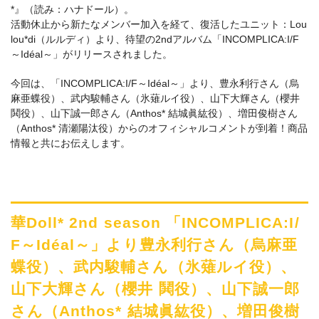
*』（読み：ハナドール）。
活動休止から新たなメンバー加入を経て、復活したユニット：Lou
lou*di（ルルディ）より、待望の2ndアルバム「INCOMPLICA:I/F
～Idéal～」がリリースされました。
今回は、「INCOMPLICA:I/F～Idéal～」より、豊永利行さん（烏
麻亜蝶役）、武内駿輔さん（氷薙ルイ役）、山下大輝さん（櫻井
鬨役）、山下誠一郎さん（Anthos* 結城眞紘役）、増田俊樹さん
（Anthos* 清瀬陽汰役）からのオフィシャルコメントが到着！商品
情報と共にお伝えします。
華Doll* 2nd season 「INCOMPLICA:I/
F～Idéal～」より豊永利行さん（烏麻亜
蝶役）、武内駿輔さん（氷薙ルイ役）、
山下大輝さん（櫻井 鬨役）、山下誠一郎
さん（Anthos* 結城眞紘役）、増田俊樹