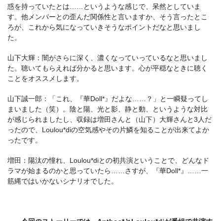
惑を持っていたとは……というような感じで、呆然としていま
す。他メンバーとの歪んだ関係性と言いますか、そう言ったとこ
ろが、これから気になっていきそうなポイントだなと思いまし
た。
山下大輝：闇がさらに深く、濃くなっていっているなと思いまし
た。聴いてもらえれば分かると思います。心が平穏なときに聴く
ことをオススメします。
山下誠一郎：「これ、『華Doll*』だよな……？」と一瞬疑ってし
まいました（笑）。陰と陽、光と影、静と動、というような対比
が感じられましたし、収録は増田さんと（山下）大輝さんと3人だ
ったので、Loulou*diの空気感やその片鱗を知ることが出来てよか
ったです。
増田：陽汰の憧れ、Loulou*diとの初共演ということで、どんなド
ラマが始まるのかと思っていたら……さすが、『華Doll*』……一
筋縄ではいかないシナリオでした。