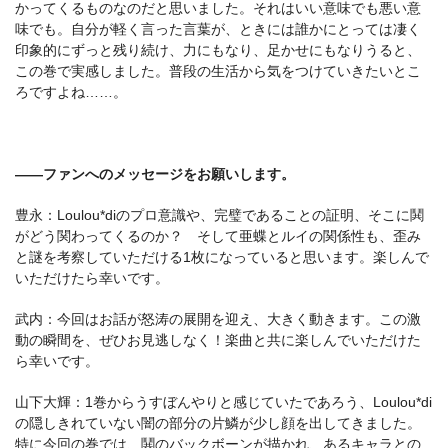
かってくるものなのだと思いました。それはいい意味でも悪い意
味でも。自分が軽く言った言葉が、ときには誰かにとっては凄く
印象的にずっと残り続け、力にもなり、足かせにもなりうると、
この巻で実感しました。普段の生活から気をつけていきたいとこ
ろですよね……。
――ファンへのメッセージをお願いします。
豊永：Loulou*diのプロ意識や、完璧であることの証明、そこに鬨
がどう関わってくるのか？ そして亜蝶とルイの関係性も、歪み
と謎を考察していただける1枚になっていると思います。楽しんで
いただけたら幸いです。
武内：今回はお話が怒涛の展開を迎え、大きく動きます。この激
動の瞬間を、ぜひお見逃しなく！楽曲と共に楽しんでいただけた
ら幸いです。
山下大輝：1巻からうすぼんやりと感じていたであろう、Loulou*di
の隠しきれていない闇の部分の片鱗が少し顔を出してきました。
特に今回の巻では、鬨のバックボーンが描かれ、あるキャラとの