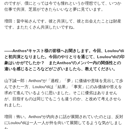
のですが、僕にとっては今でも憧れというか理想でして、いつか
仕事で共演、芝居ができたらいいなと夢に見ています。
増田：畠中祐さんです。彼と共演して、彼と出会えたことは財産
です。またたくさん共演したいですね。
――Anthos*キャスト様の皆様へお聞きします。今回、Loulou*di
と初共演となりました。今回のやりとりを通じて、Loulou*diの印
象はいかがでしたか？ またAnthos*のメンバー内の関係性との
違いを感じるところなどがございましたら、教えてください。
山下誠一郎：Anthos*が「過程」「夢」に価値や意味を見出して歩
んできた一方、Loulou*diは「結果」「事実」にのみ価値や答えを
求めて進んでいるように思いました。そこに優劣はありません
が、目指すものは同じでもこうも違うのか、と改めて考えさせら
れました。
増田：怖い。Anthos*が内向きに話が展開されていたのとは、反対
にLoulou*diは一人一人が外を向いて展開してるような気がしまし
た。