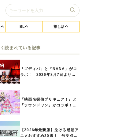
BL
推し活
よく読まれている記事
「ゴディバ」と『NANA』がコ
ラボ！ 2026年8月7日よりシ
ョコリキサー2種類、タンブラー
セットなど第1弾商品が発売へ
『映画名探偵プリキュア！』と
「ラウンドワン」がコラボ！
キュアアンサーたちのアクスタ
などコラボグッズが8月1日から
登場
【2026年最新版】泣ける感動ア
ニメおすすめ30選！ 号泣必須