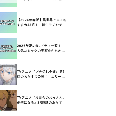
の名作をご紹介!! あなたのな
かのランキングは？
【2026年春版】異世界アニメお
すすめ43選！ 転生モノやチー
ト能力で無双する主人公最強な
どの人気作品、異世界ファンタ
ジーや隠れた名作までご紹介!!
2026年夏のBLドラマ一覧！
人気コミックの実写化からオリ
ジナル作品まで多彩なラインナ
ップに!!【7月放送・配信開始】
TVアニメ『ブチ切れ令嬢』第5
話のあらすじ公開！ エリーの
もとに、王国の属国サージャス
小王国が帝国に宣戦布告したと
急報が入る
TVアニメ『片田舎のおっさん、
剣聖になる』2期5話のあらすじ
公開！ ヘンブリッツは、ラン
ドリドに立ち合いを申し入れ…