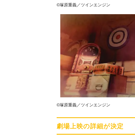
©塚原重義／ツインエンジン
©塚原重義／ツインエンジン
劇場上映の詳細が決定