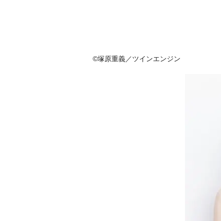
©塚原重義／ツインエンジン