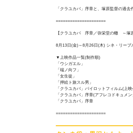
「クラユカバ」序章と、塚原監督の過去
=====================
【クラユカバ 序章／弥栄堂の轍 ～塚原
8月13日(金)～8月26日(木) シネ・リ
▼上映作品一覧(制作順)
「ウシガエル」
「端ノ向フ」
「女生徒」
「押絵ト旅スル男」
「クラユカバ」パイロットフィルム(上映会
「クラユカバ」序章(アフレコドキュメン
「クラユカバ」序章
=====================