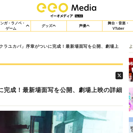
マンガ・ラノベ・
舞台・音楽・
グッズ
声優
ゲーム
VTuber
クラユカバ」序章がついに完成！最新場面写を公開、劇場上
に完成！最新場面写を公開、劇場上映の詳細