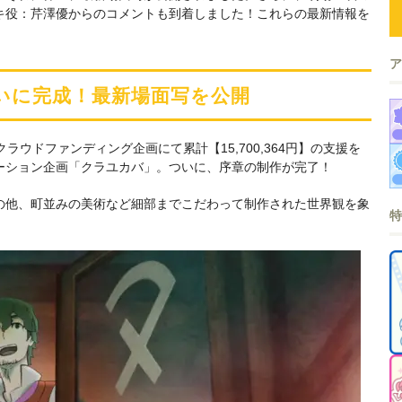
キ役：芹澤優からのコメントも到着しました！これらの最新情報を
いに完成！最新場面写を公開
のクラウドファンディング企画にて累計【15,700,364円】の支援を
ーション企画「クラユカバ」。ついに、序章の制作が完了！
の他、町並みの美術など細部までこだわって制作された世界観を象