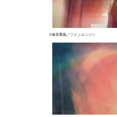
©塚原重義／ツインエンジン